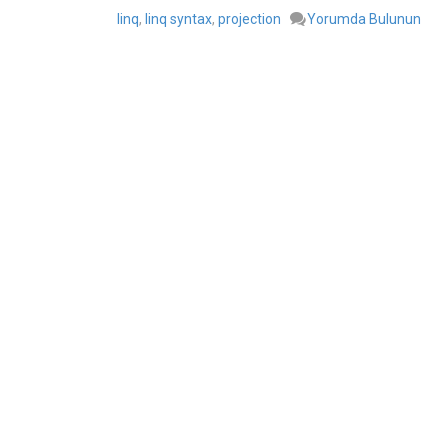
linq
,
linq syntax
,
projection
Yorumda Bulunun