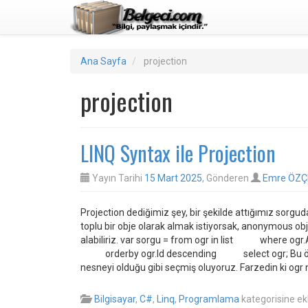
Ana Sayfa
projection
projection
LINQ Syntax ile Projection
Yayın Tarihi
15 Mart 2025
, Gönderen
Emre ÖZÇ
Projection dediğimiz şey, bir şekilde attığımız sorgu
toplu bir obje olarak almak istiyorsak, anonymous obje
alabiliriz. var sorgu = from ogr in list where ogr.
orderby ogr.Id descending select ogr; Bu örnekt
nesneyi olduğu gibi seçmiş oluyoruz. Farzedin ki ogr 
Bilgisayar
,
C#
,
Linq
,
Programlama
kategorisine e