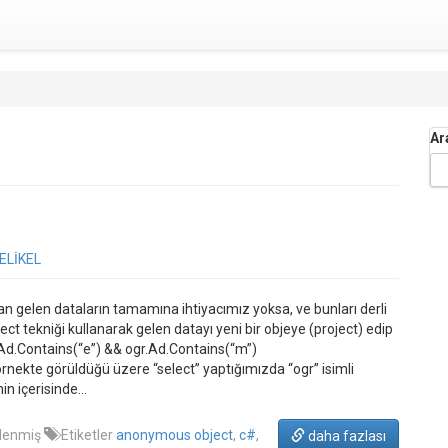
Ar
ELİKEL
dan gelen dataların tamamına ihtiyacımız yoksa, ve bunları derli
ct tekniği kullanarak gelen datayı yeni bir objeye (project) edip
Ad.Contains(“e”) && ogr.Ad.Contains(“m”)
e görüldüğü üzere “select” yaptığımızda “ogr” isimli
nin içerisinde…
klenmiş
Etiketler
anonymous object
,
c#
,
daha fazlası