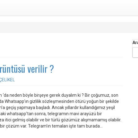
Ar
üntüsü verilir ?
ÇELİKEL
 ‘da neden böyle birşeye gerek duyalım ki ? Bir çoğumuz, son
da Whatsapp’ın gizlilik sözleşmesinden ötürü yoğun bir şekilde
’a geçiş yapmaya başladı. Ancak yıllardır kullandığımız yeşil
daki whatsapp’tan sonra, telegramın mavi arayüzü bir
 itici gelmiş olabilir ve bir türlü gözümüz alışmamamış olabilir.
bir çözüm var. Telegram’ın temaları işte tam burada…