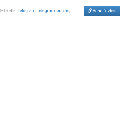
Etiketler
telegram
,
telegram ipuçları
,
daha fazlası