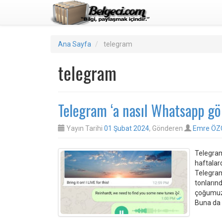
Ana Sayfa
telegram
telegram
Telegram ‘a nasıl Whatsapp gör
Yayın Tarihi
01 Şubat 2024
, Gönderen
Emre ÖZ
Telegram
haftalar
Telegram
tonların
çoğumuza
Buna da 