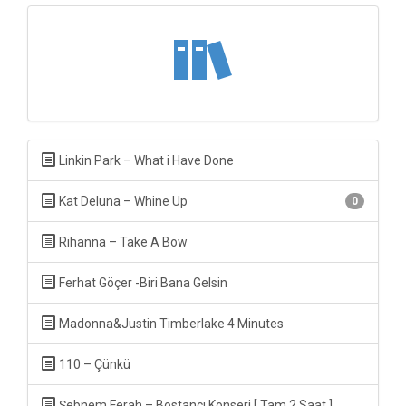
Linkin Park – What i Have Done
Kat Deluna – Whine Up
0
Rihanna – Take A Bow
Ferhat Göçer -Biri Bana Gelsin
Madonna&Justin Timberlake 4 Minutes
110 – Çünkü
Şebnem Ferah – Bostancı Konseri [ Tam 2 Saat ]