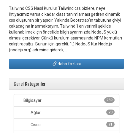
Tailwind CSS Nasıl Kurulur Tailwind css bizlere, neye
ihtiyacımız varsa o kadar class tanımlaması getiren dinamik
css oluşturan bir yapıdır. Yakında Bootstrap’ın tabutuna çiviyi
çakacağına inanmaktayım. Tailwind ‘i en verimli şekilde
kullanabilmek için öncelikle bilgisayarımızda NodeJS yüklü
olması gerekiyor. Çünkü kurulum aşamasında NPM komutları
çalıştıracağız. Bunun için gerekli. 1.) NodeJS Kur Node.js
(nodejs.org) adresine giderek,…
daha fazlası
Genel Kategoriler
Bilgisayar
289
Ağlar
20
Cisco
71