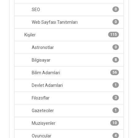
SEO
0
Web Sayfası Tanıtımları
0
Kişiler
115
Astronotlar
0
Bilgisayar
8
Bilim Adamlari
56
Devlet Adamlari
1
Filozoflar
3
Gazeteciler
1
Muzisyenler
10
Oyuncular
4