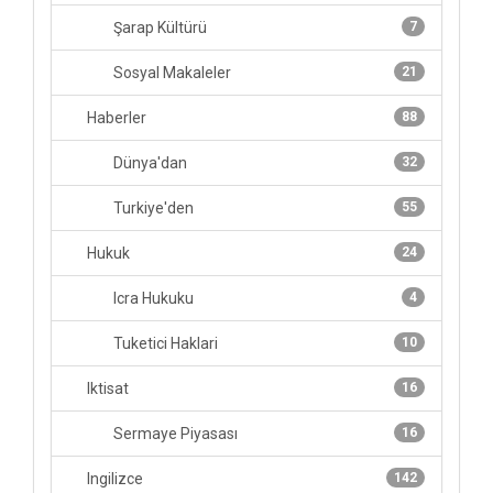
Şarap Kültürü
7
Sosyal Makaleler
21
Haberler
88
Dünya'dan
32
Turkiye'den
55
Hukuk
24
Icra Hukuku
4
Tuketici Haklari
10
Iktisat
16
Sermaye Piyasası
16
Ingilizce
142