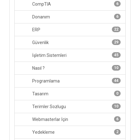
CompTIA
6
Donanım
6
ERP
22
Güvenlik
29
İşletim Sistemleri
45
Nasıl ?
10
Programlama
44
Tasarım
0
Terimler Sozlugu
10
Webmasterlar İçin
6
Yedekleme
2