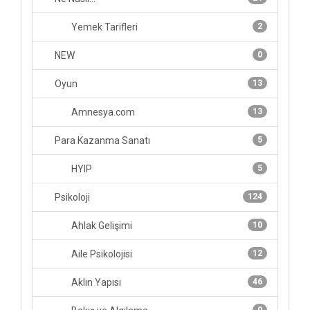
Yemek Tarifleri
2
NEW
0
Oyun
13
Amnesya.com
13
Para Kazanma Sanatı
5
HYIP
5
Psikoloji
124
Ahlak Gelişimi
10
Aile Psikolojisi
12
Aklın Yapısı
46