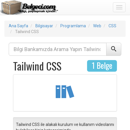
Toggl
Ana Sayfa
Bilgisayar
Programlama
Web
CSS
Tailwind CSS
Tailwind CSS
1 Belge
Tailwind CSS ile alakalı kurulum ve kullanım videolarını