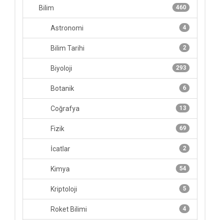
Bilim
460
Astronomi
4
Bilim Tarihi
2
Biyoloji
293
Botanik
6
Coğrafya
13
Fizik
69
İcatlar
2
Kimya
54
Kriptoloji
5
Roket Bilimi
4