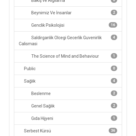
Bakış ve Algılama
0
Beynimiz Ve İnsanlar
2
Genclik Psikolojisi
16
Saldirganlik Olcegi Gecerlik Guvenirlik
4
Calismasi
The Science of Mind and Behaviour
1
Public
0
Sağlık
4
Beslenme
2
Genel Sağlık
2
Gıda Hijyeni
1
Serbest Kürsü
36