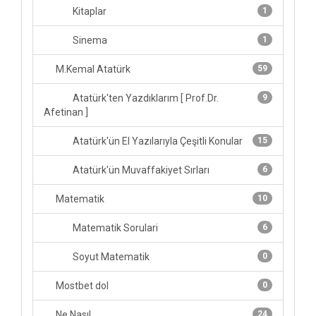
Kitaplar
1
Sinema
1
M.Kemal Atatürk
59
Atatürk'ten Yazdıklarım [ Prof.Dr.
9
Afetinan ]
Atatürk'ün El Yazılarıyla Çeşitli Konular
15
Atatürk'ün Muvaffakiyet Sırları
6
Matematik
10
Matematik Sorulari
6
Soyut Matematik
0
Mostbet dol
0
Ne Nasıl...
24