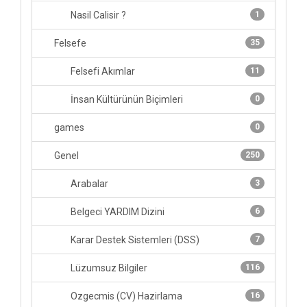
Nasil Calisir ?
1
Felsefe
35
Felsefi Akımlar
11
İnsan Kültürünün Biçimleri
0
games
0
Genel
250
Arabalar
3
Belgeci YARDIM Dizini
6
Karar Destek Sistemleri (DSS)
7
Lüzumsuz Bilgiler
116
Ozgecmis (CV) Hazirlama
16