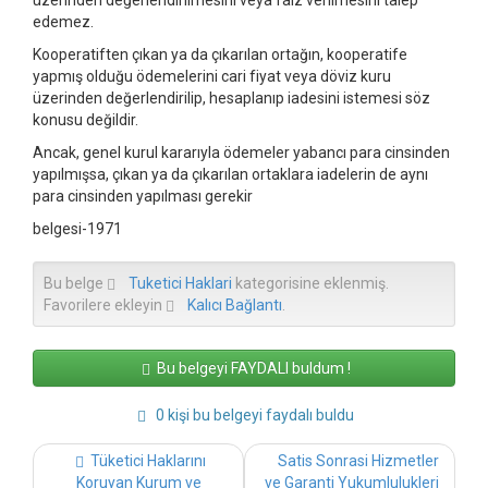
üzerinden değerlendirilmesini veya faiz verilmesini talep
edemez.
Kooperatiften çıkan ya da çıkarılan ortağın, kooperatife
yapmış olduğu ödemelerini cari fiyat veya döviz kuru
üzerinden değerlendirilip, hesaplanıp iadesini istemesi söz
konusu değildir.
Ancak, genel kurul kararıyla ödemeler yabancı para cinsinden
yapılmışsa, çıkan ya da çıkarılan ortaklara iadelerin de aynı
para cinsinden yapılması gerekir
belgesi-1971
Bu belge
Tuketici Haklari
kategorisine eklenmiş.
Favorilere ekleyin
Kalıcı Bağlantı
.
Bu belgeyi FAYDALI buldum !
0 kişi bu belgeyi faydalı buldu
Post
Tüketici Haklarını
Satis Sonrasi Hizmetler
navigation
Koruyan Kurum ve
ve Garanti Yukumlulukleri