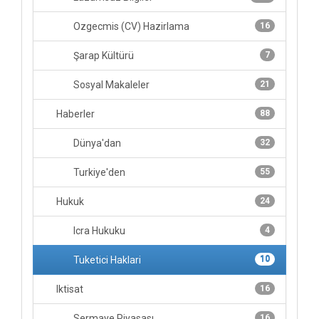
Ozgecmis (CV) Hazirlama
16
Şarap Kültürü
7
Sosyal Makaleler
21
Haberler
88
Dünya'dan
32
Turkiye'den
55
Hukuk
24
Icra Hukuku
4
Tuketici Haklari
10
Iktisat
16
Sermaye Piyasası
16