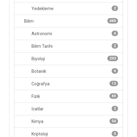
Yedekleme
2
Bilim
460
Astronomi
4
Bilim Tarihi
2
Biyoloji
293
Botanik
6
Coğrafya
13
Fizik
69
İcatlar
2
Kimya
54
Kriptoloji
5