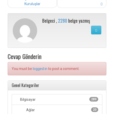
Kuruluşlar
Belgeci ,
2280
belge yazmış
Cevap Gönderin
You must be
logged in
to post a comment.
Genel Kategoriler
Bilgisayar
289
Ağlar
20