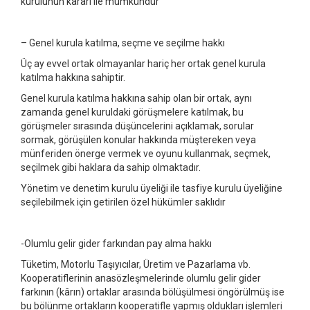
kurulunun kararı ile mümkündür
– Genel kurula katılma, seçme ve seçilme hakkı
Üç ay evvel ortak olmayanlar hariç her ortak genel kurula
katılma hakkına sahiptir.
Genel kurula katılma hakkına sahip olan bir ortak, aynı
zamanda genel kuruldaki görüşmelere katılmak, bu
görüşmeler sırasında düşüncelerini açıklamak, sorular
sormak, görüşülen konular hakkında müştereken veya
münferiden önerge vermek ve oyunu kullanmak, seçmek,
seçilmek gibi haklara da sahip olmaktadır.
Yönetim ve denetim kurulu üyeliği ile tasfiye kurulu üyeliğine
seçilebilmek için getirilen özel hükümler saklıdır
-Olumlu gelir gider farkından pay alma hakkı
Tüketim, Motorlu Taşıyıcılar, Üretim ve Pazarlama vb.
Kooperatiflerinin anasözleşmelerinde olumlu gelir gider
farkının (kârın) ortaklar arasında bölüşülmesi öngörülmüş ise
bu bölünme ortakların kooperatifle yapmış oldukları işlemleri