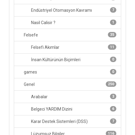
Endüstriyel Otomasyon Kavramı
7
Nasil Calisir ?
1
Felsefe
35
Felsefi Akımlar
11
İnsan Kültürünün Biçimleri
0
games
0
Genel
250
Arabalar
3
Belgeci YARDIM Dizini
6
Karar Destek Sistemleri (DSS)
7
Lüzumsuz Bilgiler
116