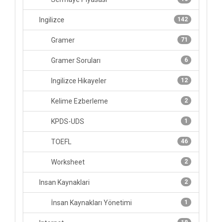
Ingilizce
142
Gramer
71
Gramer Soruları
6
Ingilizce Hikayeler
12
Kelime Ezberleme
2
KPDS-UDS
1
TOEFL
46
Worksheet
2
Insan Kaynaklari
2
İnsan Kaynakları Yönetimi
1