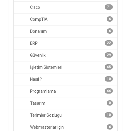
Cisco
71
CompTIA
6
Donanım
6
ERP
22
Güvenlik
29
İşletim Sistemleri
45
Nasıl ?
10
Programlama
44
Tasarım
0
Terimler Sozlugu
10
Webmasterlar İçin
6