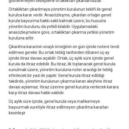
gösterilmeyen sebeplerle ortaklıktan çıkarılamazlar.
Ortaklıktan çıkarılmaya yönetim kurulunun teklifi ile genel
kurulca karar verilir. Anasözleşme, çıkarılan ortağın genel
kurula başvurma hakkı saklı kalmak üzere, bu hususta
yönetim kurulunu da yetkili kılabilir. Uygulamadaki
anasözleşmelere göre, ortaklıktan çıkarma yetkisi yönetim
kuruluna aittir.
Çıkarılma kararının onaylı örneğinin on gün içinde notere tevdi
edilmesi gerekir. Bu ortak tebliğ tarihinden itibaren üç ay
içinde itiraz davası açabilir. Ortak, üç aylık süre içinde genel
kurula da itiraz edebilir. Bu itiraz, ilk toplanacak genel kurula
sunulmak üzere, yönetim kuruluna noter aracılığı ile tebliğ
ettirilecek bir yazı ile yapılır. Genel kurula itiraz edildiği
takdirde, yönetim kurulunun çıkarma kararı aleyhine itiraz
davası açılamaz. İtiraz üzerine genel kurulca verilecek karara
karşı itiraz davası hakkı saklıdır.
Üç aylık süre içinde, genel kurula veya mahkemeye
başvurmak suretiyle itiraz edilmeyen çıkarılma kararları
kesinleşir