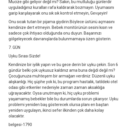
Mucize gibi geliyor değil mi? Sakın, bu mutluluğu günlerdir
uyguladığınız kuralları rafa kaldırarak bozmayın. Uyumasını
garip karşılayarak onu sık sık kontrol etmeyin, Gevşeyin!
Onu sıcak tutan bir pijama giydirin.Böylece üstünü açmasını
kendinize dert etmeyin. Bebek monitörünün sesini kısın ve
sadece çok ihtiyacı olduğunda onu duyun. Başarınızı
gölgeleyecek davranışlarda bulunmamaya özen gösterin.
7. GÜN
Uyku Sırası Sizde!
Kendinize bir iyilik yapın ve bu gece derin bir uyku çekin. Son 6
gündür belki çok uykusuz kaldınız ama buna değdi değil mi?
Çocuğunuza muhteşem bir armağan verdiniz: Düzenli uyku
alışkanlığı. Hiç şüphe yok ki, bu program hastalık, tatildeki otel
odası gibi etkenler nedeniyle zaman zaman aksaklığa
uğrayacaktır. Oysa unutmayın ki, hiç uyku problemi
yaşamamış bebekler bile bu durumlarda sorun çıkarıyor. Uyku
problemi yeniden baş gösterecek olursa planı en baştan
yeniden uygulayın, ikinci sefer ilkinden çok daha kolay
olacaktır.
belgesi-1790