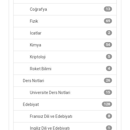
Coğrafya
13
Fizik
69
İcatlar
2
Kimya
54
Kriptoloji
5
Roket Bilimi
4
Ders Notlari
26
Universite Ders Notlari
15
Edebiyat
128
Fransız Dili ve Edebiyatı
8
İngiliz Dili ve Edebiyatı
1