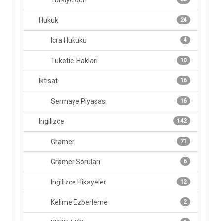
Turkiye'den
Hukuk
24
Icra Hukuku
4
Tuketici Haklari
10
Iktisat
16
Sermaye Piyasası
16
Ingilizce
142
Gramer
71
Gramer Soruları
6
Ingilizce Hikayeler
12
Kelime Ezberleme
2