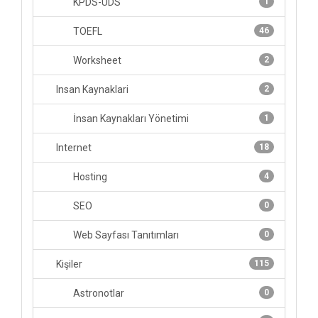
KPDS-UDS
1
TOEFL
46
Worksheet
2
Insan Kaynaklari
2
İnsan Kaynakları Yönetimi
1
Internet
18
Hosting
4
SEO
0
Web Sayfası Tanıtımları
0
Kişiler
115
Astronotlar
0