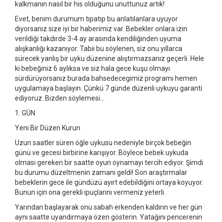
kalkmanın nasıl bir his olduğunu unuttunuz artık!
Evet, benim durumum tıpatıp bu anlatılanlara uyuyor
diyorsanız size iyi bir haberimiz var. Bebekler onlara izin
verildiği takdirde 3-4 ay arasında kendiliğinden uyuma
alışkanlığı kazanıyor. Tabii bu söylenen, siz onu yıllarca
sürecek yanlış bir uyku düzenine alıştırmazsanız geçerli. Hele
ki bebeğiniz 6 aylıksa ve siz hala gece kuşu olmayı
sürdürüyorsanız burada bahsedecegimiz programı hemen
uygulamaya başlayın. Çünkü 7 günde düzenli uykuyu garanti
ediyoruz. Bizden söylemesi…
1. GÜN
Yeni Bir Düzen Kurun
Uzun saatler süren öğle uykusu nedeniyle birçok bebeğin
günü ve gecesi birbirine karışıyor. Böylece bebek uykuda
olması gereken bir saatte oyun oynamayı tercih ediyor. Şimdi
bu durumu düzeltmenin zamanı geldi! Son araştırmalar
bebeklerin gece ile gündüzü ayırt edebildiğini ortaya koyuyor.
Bunun için ona gerekli ipuçlarını vermeniz yeterli.
Yarından başlayarak onu sabah erkenden kaldırın ve her gün
aynı saatte uyandırmaya özen gösterin. Yatağını pencerenin