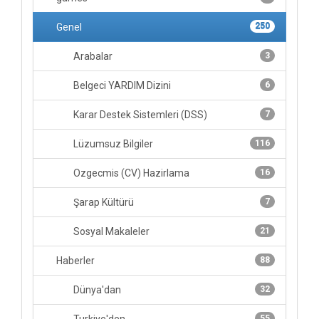
Genel
250
Arabalar
3
Belgeci YARDIM Dizini
6
Karar Destek Sistemleri (DSS)
7
Lüzumsuz Bilgiler
116
Ozgecmis (CV) Hazirlama
16
Şarap Kültürü
7
Sosyal Makaleler
21
Haberler
88
Dünya'dan
32
55