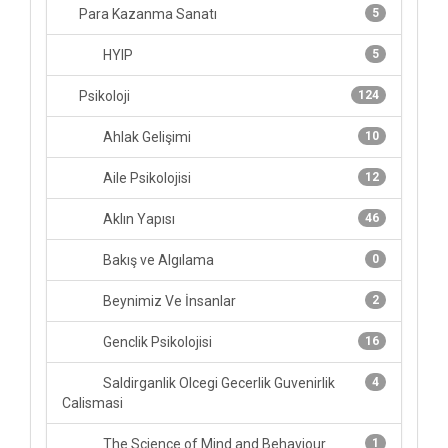
Para Kazanma Sanatı
5
HYIP
5
Psikoloji
124
Ahlak Gelişimi
10
Aile Psikolojisi
12
Aklın Yapısı
46
Bakış ve Algılama
0
Beynimiz Ve İnsanlar
2
Genclik Psikolojisi
16
Saldirganlik Olcegi Gecerlik Guvenirlik
4
Calismasi
The Science of Mind and Behaviour
1