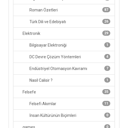
Roman Özetleri
87
Türk Dili ve Edebiyatı
26
Elektronik
29
Bilgisayar Elektroniği
1
DC Devre Çözüm Yöntemleri
4
Endüstriyel Otomasyon Kavramı
7
Nasil Calisir ?
1
Felsefe
35
Felsefi Akımlar
11
İnsan Kültürünün Biçimleri
0
games
0