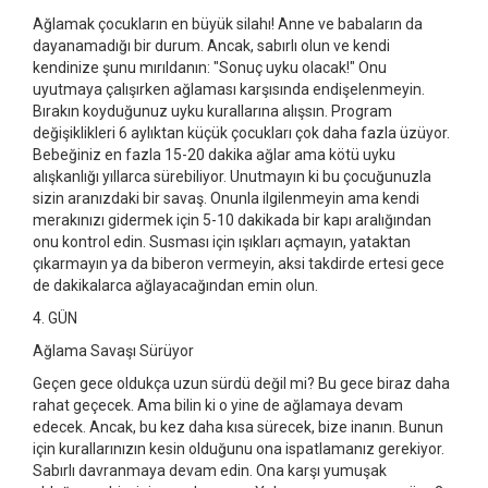
Ağlamak çocukların en büyük silahı! Anne ve babaların da
dayanamadığı bir durum. Ancak, sabırlı olun ve kendi
kendinize şunu mırıldanın: "Sonuç uyku olacak!" Onu
uyutmaya çalışırken ağlaması karşısında endişelenmeyin.
Bırakın koyduğunuz uyku kurallarına alışsın. Program
değişiklikleri 6 aylıktan küçük çocukları çok daha fazla üzüyor.
Bebeğiniz en fazla 15-20 dakika ağlar ama kötü uyku
alışkanlığı yıllarca sürebiliyor. Unutmayın ki bu çocuğunuzla
sizin aranızdaki bir savaş. Onunla ilgilenmeyin ama kendi
merakınızı gidermek için 5-10 dakikada bir kapı aralığından
onu kontrol edin. Susması için ışıkları açmayın, yataktan
çıkarmayın ya da biberon vermeyin, aksi takdirde ertesi gece
de dakikalarca ağlayacağından emin olun.
4. GÜN
Ağlama Savaşı Sürüyor
Geçen gece oldukça uzun sürdü değil mi? Bu gece biraz daha
rahat geçecek. Ama bilin ki o yine de ağlamaya devam
edecek. Ancak, bu kez daha kısa sürecek, bize inanın. Bunun
için kurallarınızın kesin olduğunu ona ispatlamanız gerekiyor.
Sabırlı davranmaya devam edin. Ona karşı yumuşak