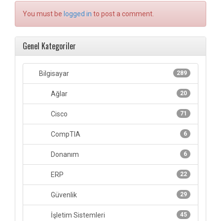
You must be
logged in
to post a comment.
Genel Kategoriler
Bilgisayar
289
Ağlar
20
Cisco
71
CompTIA
6
Donanım
6
ERP
22
Güvenlik
29
İşletim Sistemleri
45