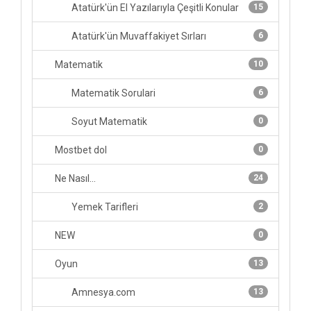
Atatürk'ün El Yazılarıyla Çeşitli Konular
15
Atatürk'ün Muvaffakiyet Sırları
6
Matematik
10
Matematik Sorulari
6
Soyut Matematik
0
Mostbet dol
0
Ne Nasıl...
24
Yemek Tarifleri
2
NEW
0
Oyun
13
Amnesya.com
13