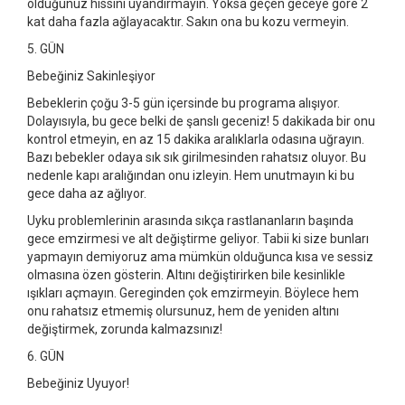
olduğunuz hissini uyandırmayın. Yoksa geçen geceye göre 2
kat daha fazla ağlayacaktır. Sakın ona bu kozu vermeyin.
5. GÜN
Bebeğiniz Sakinleşiyor
Bebeklerin çoğu 3-5 gün içersinde bu programa alışıyor.
Dolayısıyla, bu gece belki de şanslı geceniz! 5 dakikada bir onu
kontrol etmeyin, en az 15 dakika aralıklarla odasına uğrayın.
Bazı bebekler odaya sık sık girilmesinden rahatsız oluyor. Bu
nedenle kapı aralığından onu izleyin. Hem unutmayın ki bu
gece daha az ağlıyor.
Uyku problemlerinin arasında sıkça rastlananların başında
gece emzirmesi ve alt değiştirme geliyor. Tabii ki size bunları
yapmayın demiyoruz ama mümkün olduğunca kısa ve sessiz
olmasına özen gösterin. Altını değiştirirken bile kesinlikle
ışıkları açmayın. Gereginden çok emzirmeyin. Böylece hem
onu rahatsız etmemiş olursunuz, hem de yeniden altını
değiştirmek, zorunda kalmazsınız!
6. GÜN
Bebeğiniz Uyuyor!