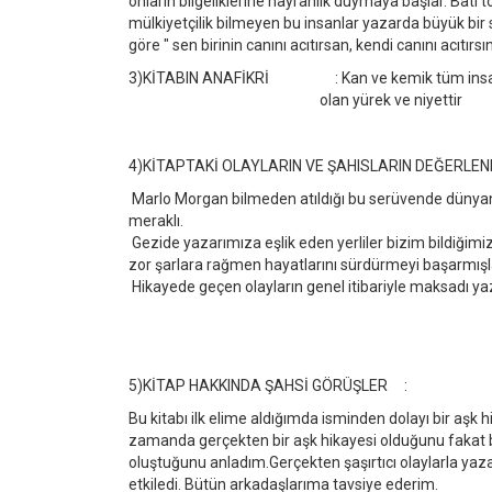
onların bilgeliklerine hayranlık duymaya başlar. Batı
mülkiyetçilik bilmeyen bu insanlar yazarda büyük bir sa
göre " sen birinin canını acıtırsan, kendi canını acıtır
3)KİTABIN ANAFİKRİ : Kan ve kemik tüm insanla
olan yürek ve niyettir
4)KİTAPTAKİ OLAYLARIN VE ŞAHISLARIN DEĞERLEN
Marlo Morgan bilmeden atıldığı bu serüvende dünyan
meraklı.
Gezide yazarımıza eşlik eden yerliler bizim bildiğimi
zor şarlara rağmen hayatlarını sürdürmeyi başarmışla
Hikayede geçen olayların genel itibariyle maksadı ya
5)KİTAP HAKKINDA ŞAHSİ GÖRÜŞLER :
Bu kitabı ilk elime aldığımda isminden dolayı bir aş
zamanda gerçekten bir aşk hikayesi olduğunu fakat b
oluştuğunu anladım.Gerçekten şaşırtıcı olaylarla yaza
etkiledi. Bütün arkadaşlarıma tavsiye ederim.