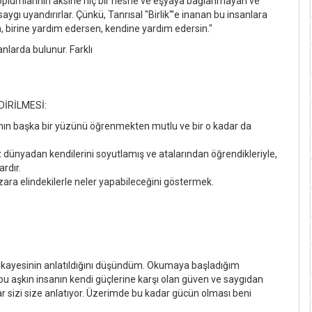
 toplumlarının aksine hiç bir nesne ve eşyaya bağlanmayan ve
ygı uyandırırlar. Çünkü, Tanrısal "Birlik"’e inanan bu insanlara
sın, birine yardım edersen, kendine yardım edersin."
rda bulunur. Farklı
DİRİLMESİ:
ın başka bir yüzünü öğrenmekten mutlu ve bir o kadar da
z dünyadan kendilerini soyutlamış ve atalarından öğrendikleriyle,
rdır.
zara elindekilerle neler yapabileceğini göstermek.
k hikayesinin anlatıldığını düşündüm. Okumaya başladığım
u aşkın insanın kendi güçlerine karşı olan güven ve saygıdan
r sizi size anlatıyor. Üzerimde bu kadar gücün olması beni