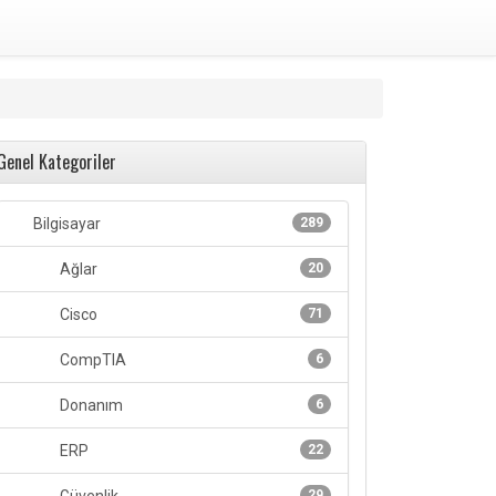
Genel Kategoriler
Bilgisayar
289
Ağlar
20
Cisco
71
CompTIA
6
Donanım
6
ERP
22
29