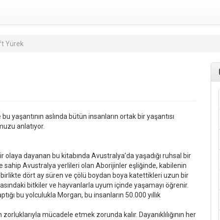
ift Yürek
bu yaşantının aslında bütün insanların ortak bir yaşantısı
uzu anlatıyor.
ir olaya dayanan bu kitabında Avustralya’da yaşadığı ruhsal bir
sahip Avustralya yerlileri olan Aborijinler eşliğinde, kabilenin
" birlikte dört ay süren ve çölü boydan boya katettikleri uzun bir
asındaki bitkiler ve hayvanlarla uyum içinde yaşamayı öğrenir.
ptığı bu yolculukla Morgan, bu insanların 50.000 yıllık
 zorluklarıyla mücadele etmek zorunda kalır. Dayanıklılığının her