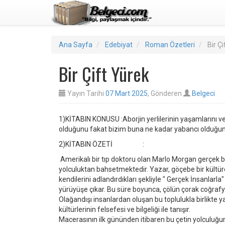
Ana Sayfa
Edebiyat
Roman Özetleri
Bir Ç
Bir Çift Yürek
Yayın Tarihi
07 Mart 2025
, Gönderen
Belgeci
1)KİTABIN KONUSU :Aborjin yerlilerinin yaşamlarını ve 
olduğunu fakat bizim buna ne kadar yabancı olduğum
2)KİTABIN ÖZETİ :
Amerikalı bir tıp doktoru olan Marlo Morgan gerçek b
yolculuktan bahsetmektedir. Yazar, göçebe bir kültüre 
kendilerini adlandırdıkları şekliyle " Gerçek İnsanlarla
yürüyüşe çıkar. Bu süre boyunca, çölün çorak coğrafy
Olağandışı insanlardan oluşan bu toplulukla birlikte ya
kültürlerinin felsefesi ve bilgeliği ile tanışır.
Macerasının ilk gününden itibaren bu çetin yolculuğun