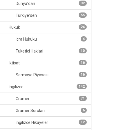
Dünya'dan
32
Turkiye'den
55
Hukuk
24
Icra Hukuku
4
Tuketici Haklari
10
Iktisat
16
Sermaye Piyasası
16
Ingilizce
142
Gramer
71
Gramer Soruları
6
Ingilizce Hikayeler
12