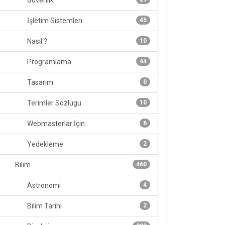
Güvenlik
İşletim Sistemleri
45
Nasıl ?
10
Programlama
44
Tasarım
0
Terimler Sozlugu
10
Webmasterlar İçin
6
Yedekleme
2
Bilim
460
Astronomi
4
Bilim Tarihi
2