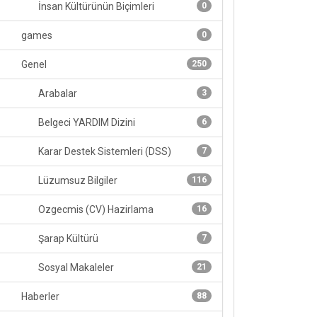
İnsan Kültürünün Biçimleri
0
games
0
Genel
250
Arabalar
3
Belgeci YARDIM Dizini
6
Karar Destek Sistemleri (DSS)
7
Lüzumsuz Bilgiler
116
Ozgecmis (CV) Hazirlama
16
Şarap Kültürü
7
Sosyal Makaleler
21
Haberler
88