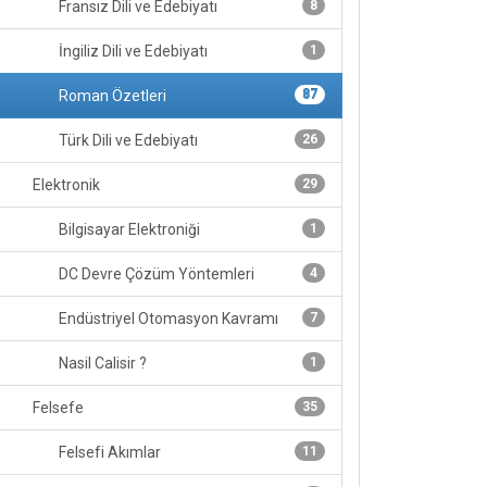
Fransız Dili ve Edebiyatı
8
İngiliz Dili ve Edebiyatı
1
Roman Özetleri
87
Türk Dili ve Edebiyatı
26
Elektronik
29
Bilgisayar Elektroniği
1
DC Devre Çözüm Yöntemleri
4
Endüstriyel Otomasyon Kavramı
7
Nasil Calisir ?
1
Felsefe
35
Felsefi Akımlar
11