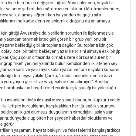
ukla birlikte ruhu da değişime uğrar. Aborijinler onu, büyük bir
erler ve onun şefkat dolu öğretmenleri olurlar. Öğretmenlerinden,
 etmeyi ve kutlamayı öğrenirken bir yandan da güçlü şifa
ındalıklarının ne kadar derin ve anlamlı olduğunu da anlamaya
çin gittiği Avustralya’da, yerlilerin sorunları ile ilgilenmesiyle
ları yakından tanımak istediğini gören bir grup yerli onu bir
azarın beklediği gibi bir toplantı değildir. Bu toplantı için çok
 dolayı özel bir taktir bekleyen yazar kendisini almaya eski bir jip
la çıkar. Çoğu çölün ortasında olmak üzere dört saat süren bir
r grup "ilkel" yerlinin yanında bulur. Kendisinden ilk istenen şey
ştamala sarılı ve yalın ayak kalan yazar ve tüm eşyaları kutsanır.
ip olduğu tüm eşya yakılır. Çünkü, "maddi nesnelerden ve bazı
o yürüyüşün gerekli ve vazgeçilmez bir adımıydı". Bundan
e bambaşka bir hayat felsefesi ile karşılaşacağı bir yolculuğa
 insanların doğa ile nasıl iç içe yaşadıklarını; bu kupkuru çölde
le iletişim kurduklarını; karşılaştıkları her tür sağlık sorununu
t, saldırganlık gibi olumsuz duygularının olmadığını; asla yalan
klarını; dünyada olup biten her şeyden haberdar olduklarını ve
e görür.
ilerin yaşamını, hayata bakışını ve felsefelerini karşılaştırdıkça