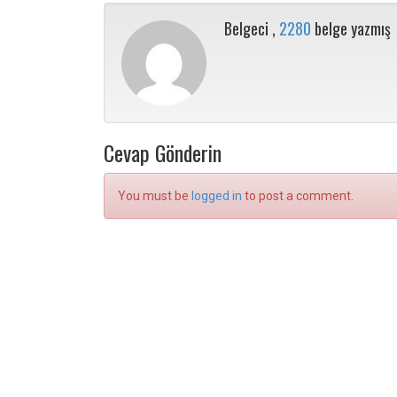
Belgeci ,
2280
belge yazmış
Cevap Gönderin
You must be
logged in
to post a comment.