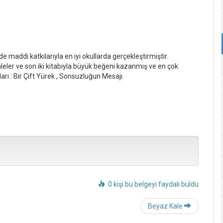
 maddi katkılarıyla en iyi okullarda gerçekleştirmiştir.
aleler ve son iki kitabıyla büyük beğeni kazanmış ve en çok
ları : Bir Çift Yürek , Sonsuzluğun Mesajı.
0 kişi bu belgeyi faydalı buldu
Post
Beyaz Kale
navigation