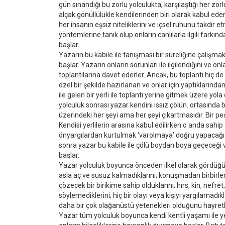
gün sınandığı bu zorlu yolculukta, karşılaştığı her zorl
alçak gönüllülükle kendilerinden biri olarak kabul ed
her insanın eşsiz niteliklerini ve içsel ruhunu takdir
yöntemlerine tanık olup onların canlılarla ilgili fark
başlar.
Yazarın bu kabile ile tanışması bir süreliğine çalışmak i
başlar. Yazarın onların sorunları ile ilgilendiğini ve on
toplantılarına davet ederler. Ancak, bu toplantı hiç de y
özel bir şekilde hazırlanan ve onlar için yaptıklarından
ile gelen bir yerli ile toplantı yerine gitmek üzere yo
yolculuk sonrası yazar kendini ıssız çölün. ortasında bi
üzerindeki her şeyi ama her şeyi çıkartmasıdır. Bir pe
Kendisi yerlilerin arasına kabul edilirken o anda sah
önyargılardan kurtulmak ‘varolmaya’ doğru yapacağı 
sonra yazar bu kabile ile çölü boydan boya geçeceği v
başlar.
Yazar yolculuk boyunca önceden ilkel olarak gördüğü bu
asla aç ve susuz kalmadıklarını; konuşmadan birbirleri i
çözecek bir birikime sahip olduklarını; hırs, kin, nefre
söylemediklerini; hiç bir olayı veya kişiyi yargılamadı
daha bir çok olağanüstü yetenekleri olduğunu hayretl
Yazar tüm yolculuk boyunca kendi kentli yaşamı ile yerl