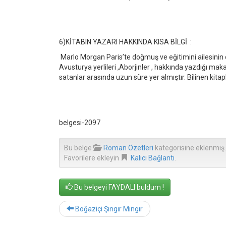
6)KİTABIN YAZARI HAKKINDA KISA BİLGİ :
Marlo Morgan Paris’te doğmuş ve eğitimini ailesinin de
Avusturya yerlileri ,Aborjinler , hakkında yazdığı mak
satanlar arasında uzun süre yer almıştır. Bilinen kitap
belgesi-2097
Bu belge
Roman Özetleri
kategorisine eklenmiş.
Favorilere ekleyin
Kalıcı Bağlantı
.
Bu belgeyi FAYDALI buldum !
Boğaziçi Şıngır Mıngır