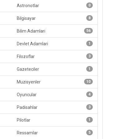
Astronotlar
0
Bilgisayar
8
Bilim Adamlari
56
Devlet Adamlari
1
Filozoflar
3
Gazeteciler
1
Muzisyenler
10
Oyuncular
4
Padisahlar
3
Pilotlar
1
Ressamlar
5