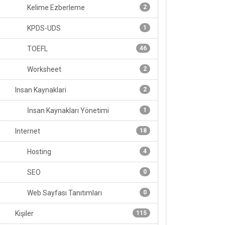
Kelime Ezberleme
2
KPDS-UDS
1
TOEFL
46
Worksheet
2
Insan Kaynaklari
2
İnsan Kaynakları Yönetimi
1
Internet
18
Hosting
4
SEO
0
Web Sayfası Tanıtımları
0
Kişiler
115