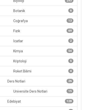
Biyoloji
293
Botanik
6
Coğrafya
13
Fizik
69
İcatlar
2
Kimya
54
Kriptoloji
5
Roket Bilimi
4
Ders Notlari
26
Universite Ders Notlari
15
Edebiyat
128