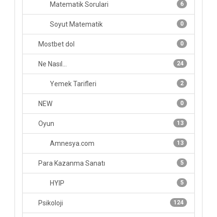
Matematik Sorulari
6
Soyut Matematik
0
Mostbet dol
0
Ne Nasıl...
24
Yemek Tarifleri
2
NEW
0
Oyun
13
Amnesya.com
13
Para Kazanma Sanatı
5
HYIP
5
Psikoloji
124