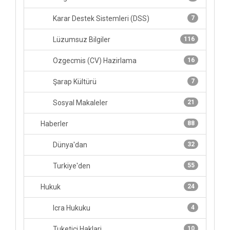
Karar Destek Sistemleri (DSS)
7
Lüzumsuz Bilgiler
116
Ozgecmis (CV) Hazirlama
16
Şarap Kültürü
7
Sosyal Makaleler
21
Haberler
88
Dünya'dan
32
Turkiye'den
55
Hukuk
24
Icra Hukuku
4
Tuketici Haklari
10