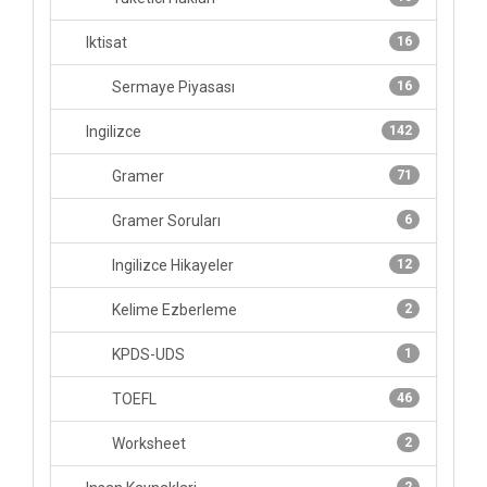
Iktisat
16
Sermaye Piyasası
16
Ingilizce
142
Gramer
71
Gramer Soruları
6
Ingilizce Hikayeler
12
Kelime Ezberleme
2
KPDS-UDS
1
TOEFL
46
Worksheet
2