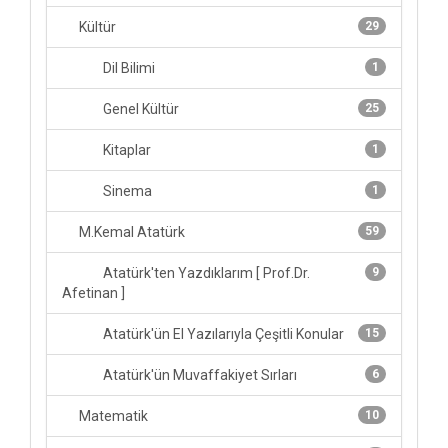
Kültür
29
Dil Bilimi
1
Genel Kültür
25
Kitaplar
1
Sinema
1
M.Kemal Atatürk
59
Atatürk'ten Yazdıklarım [ Prof.Dr.
9
Afetinan ]
Atatürk'ün El Yazılarıyla Çeşitli Konular
15
Atatürk'ün Muvaffakiyet Sırları
6
Matematik
10