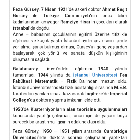
Feza Gürsey
,
7 Nisan 1921
’de askeri doktor
Ahmet Reşit
Gürsey
ile
Türkiye Cumhuriyeti
‘nin öncü bilim
kadınlarından kimyager
Remziye Hisar
‘ın çocukları olarak
İstanbul
’da doğdu.
Anne – babasının çocuklarının eğitimi üzerine titizlikle
eğilmesi ve küçük yaşta İstanbul aydın çevresinin içinde
yer alma şansı bulmuş olması, Gürsey’in genç yaşlardan
başlayarak çok yönlü ve sanata düşkün kişiliğininin
oluşmasını sağladı.
Galatasaray Lisesi
‘ndeki eğitimini
1940
yılında
tamamladı.
1944
yılında da
İstanbul Üniversitesi
Fen
Fakültesi
Matematik
–
Fizik
Dalı’ndan mezun oldu.
İstanbul Üniversitesi’ndeki fizik asistanlığı sırasında
M.E.B.
tarafından yapılan sınavı kazanarak
İngiltere
’de
Imperial
College
’da doktora yapma imkanını elde etti.
1950
‘de
Kuaterniyonların alan teorisine uygulanmaları
konusunda yaptığı çalışması, onun için de yaşam boyu
sürecek bir araştırma ilgisinin odak noktası oldu.
Feza Gürsey,
1950
–
1951
yılları arasında
Cambridge
Üniversitesi
‘nde doktora sonrası çalışmalar yaptıktan