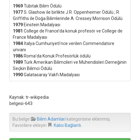
1969
Tübitak Bilim Ödülü
1977
S. Glashow ile birlikte J.R. Oppenheimer Ödülü ; R.
Griffiths ile Doğa Bilimlerinde A. Cressey Morrison Ödülü
1979
Einstein Madalyası
1981
College de France’da konuk profesör ve College de
France Madalyası
1984
İtalya Cumhuriyeti’nce verilen Commendatore
unvanı
1986
Roma’da Konuk Profesörlük ödülü
1989
Türk Amerikan Bilimcileri ve Mühendisleri Derneğinin
Seçkin Bilimci Ödülü
1990
Galatasaray Vakfı Madalyası
Kaynak: tr-wikipedia
belgesi-643
Bu belge
Bilim Adamlari
kategorisine eklenmiş.
Favorilere ekleyin
Kalıcı Bağlantı
.