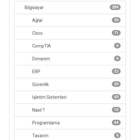
Bilgisayar
289
Ağlar
20
Cisco
71
CompTIA
6
Donanım
6
ERP
22
Güvenlik
29
İşletim Sistemleri
45
Nasıl ?
10
Programlama
44
Tasarım
0