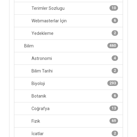
Terimler Sozlugu
10
Webmasterlar İçin
6
Yedekleme
2
Bilim
460
Astronomi
4
Bilim Tarihi
2
Biyoloji
293
Botanik
6
Coğrafya
13
Fizik
69
İcatlar
2