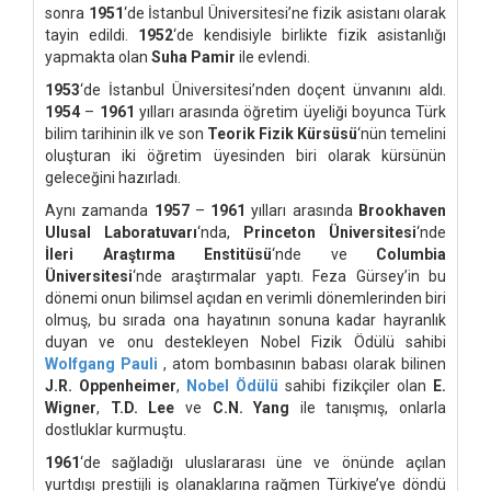
sonra
1951
‘de İstanbul Üniversitesi’ne fizik asistanı olarak
tayin edildi.
1952
‘de kendisiyle birlikte fizik asistanlığı
yapmakta olan
Suha Pamir
ile evlendi.
1953
‘de İstanbul Üniversitesi’nden doçent ünvanını aldı.
1954
–
1961
yılları arasında öğretim üyeliği boyunca Türk
bilim tarihinin ilk ve son
Teorik Fizik Kürsüsü
‘nün temelini
oluşturan iki öğretim üyesinden biri olarak kürsünün
geleceğini hazırladı.
Aynı zamanda
1957
–
1961
yılları arasında
Brookhaven
Ulusal Laboratuvarı
‘nda,
Princeton Üniversitesi
‘nde
İleri Araştırma Enstitüsü
‘nde ve
Columbia
Üniversitesi
‘nde araştırmalar yaptı. Feza Gürsey’in bu
dönemi onun bilimsel açıdan en verimli dönemlerinden biri
olmuş, bu sırada ona hayatının sonuna kadar hayranlık
duyan ve onu destekleyen Nobel Fizik Ödülü sahibi
Wolfgang Pauli
, atom bombasının babası olarak bilinen
J.R. Oppenheimer
,
Nobel Ödülü
sahibi fizikçiler olan
E.
Wigner
,
T.D. Lee
ve
C.N. Yang
ile tanışmış, onlarla
dostluklar kurmuştu.
1961
‘de sağladığı uluslararası üne ve önünde açılan
yurtdışı prestijli iş olanaklarına rağmen Türkiye’ye döndü