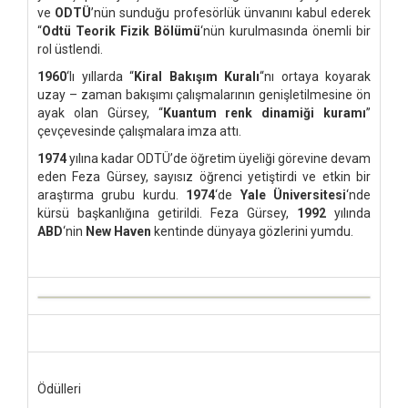
ve
ODTÜ
’nün sunduğu profesörlük ünvanını kabul ederek
“
Odtü Teorik Fizik Bölümü
‘nün kurulmasında önemli bir
rol üstlendi.
1960
‘lı yıllarda “
Kiral Bakışım Kuralı
“nı ortaya koyarak
uzay – zaman bakışımı çalışmalarının genişletilmesine ön
ayak olan Gürsey, “
Kuantum renk dinamiği kuramı
”
çevçevesinde çalışmalara imza attı.
1974
yılına kadar ODTÜ’de öğretim üyeliği görevine devam
eden Feza Gürsey, sayısız öğrenci yetiştirdi ve etkin bir
araştırma grubu kurdu.
1974
‘de
Yale Üniversitesi
‘nde
kürsü başkanlığına getirildi. Feza Gürsey,
1992
yılında
ABD
‘nin
New Haven
kentinde dünyaya gözlerini yumdu.
Ödülleri