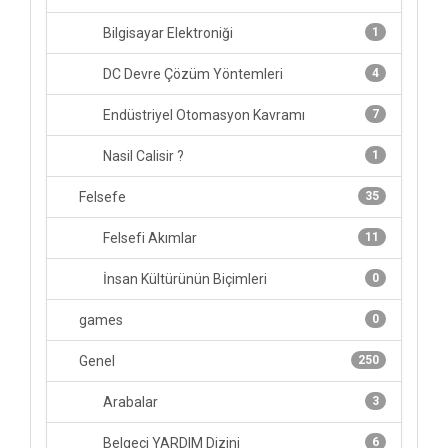
Bilgisayar Elektroniği
1
DC Devre Çözüm Yöntemleri
4
Endüstriyel Otomasyon Kavramı
7
Nasil Calisir ?
1
Felsefe
35
Felsefi Akımlar
11
İnsan Kültürünün Biçimleri
0
games
0
Genel
250
Arabalar
3
Belgeci YARDIM Dizini
6