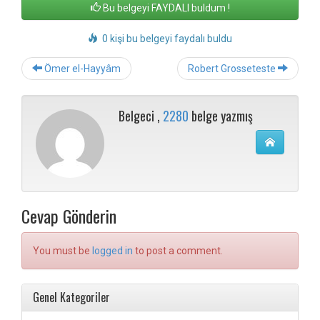
Bu belgeyi FAYDALI buldum !
0 kişi bu belgeyi faydalı buldu
Post
Ömer el-Hayyâm
Robert Grosseteste
navigation
Belgeci ,
2280
belge yazmış
Cevap Gönderin
You must be
logged in
to post a comment.
Genel Kategoriler