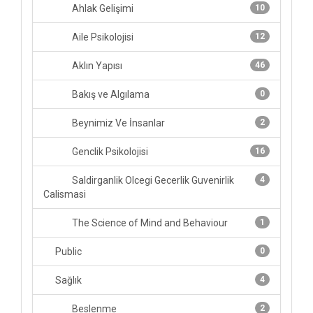
Ahlak Gelişimi
10
Aile Psikolojisi
12
Aklın Yapısı
46
Bakış ve Algılama
0
Beynimiz Ve İnsanlar
2
Genclik Psikolojisi
16
Saldirganlik Olcegi Gecerlik Guvenirlik
4
Calismasi
The Science of Mind and Behaviour
1
Public
0
Sağlık
4
Beslenme
2