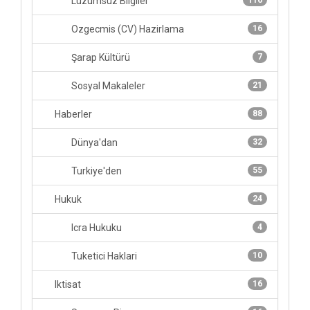
Lüzumsuz Bilgiler
116
Ozgecmis (CV) Hazirlama
16
Şarap Kültürü
7
Sosyal Makaleler
21
Haberler
88
Dünya'dan
32
Turkiye'den
55
Hukuk
24
Icra Hukuku
4
Tuketici Haklari
10
Iktisat
16