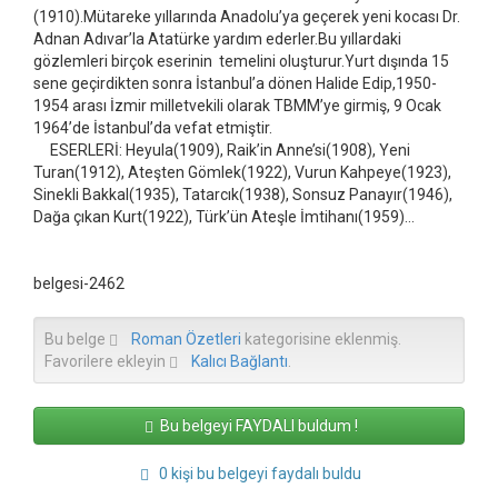
(1910).Mütareke yıllarında Anadolu’ya geçerek yeni kocası Dr.
Adnan Adıvar’la Atatürke yardım ederler.Bu yıllardaki
gözlemleri birçok eserinin temelini oluşturur.Yurt dışında 15
sene geçirdikten sonra İstanbul’a dönen Halide Edip,1950-
1954 arası İzmir milletvekili olarak TBMM’ye girmiş, 9 Ocak
1964’de İstanbul’da vefat etmiştir.
ESERLERİ: Heyula(1909), Raik’in Anne’si(1908), Yeni
Turan(1912), Ateşten Gömlek(1922), Vurun Kahpeye(1923),
Sinekli Bakkal(1935), Tatarcık(1938), Sonsuz Panayır(1946),
Dağa çıkan Kurt(1922), Türk’ün Ateşle İmtihanı(1959)…
belgesi-2462
Bu belge
Roman Özetleri
kategorisine eklenmiş.
Favorilere ekleyin
Kalıcı Bağlantı
.
Bu belgeyi FAYDALI buldum !
0 kişi bu belgeyi faydalı buldu