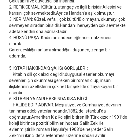
Çok sabırlı ve duygusal bir insandır.
2. REFİK CEMAL: Kültürlü, utangaç ve ilgili birisidir.Ailesini ve
karısını çok sevmektedir.Ayrıca Handan’a aşık olmuştur.
3. NERİMAN: Güzel, vefalı, çok kültürlü olmayan, okumayı çok
sevmeyen sıradan birisidir.Handan’ı herşeyden çok sevmekte
adeta kendini ona admaktadır.
4. HÜSNÜ PAŞA: Kadınları sadece eğlence malzemesi
olarak
Gören, evliliğin anlamı olmadığını düşünen, zengin bir
adamdır.
5. KİTAP HAKKINDAKİ ŞAHSİ GÖRÜŞLER :
Kitabın dili çok akıcı değildir.duygusal eserler okumayı
sevenler için okunması gereken bir roman olup, insan
ilişkilerinin özelliklerini çok net bir şekilde ortaya koyan bir
eserdir.
6. KİTABIN YAZARI HAKKINDA KISA BİLGİ :
HALİDE EDİP ADIVAR: Meşrutiyet ve Cumhuriyet devrinin
tanınmış edebiyatçılarındandır.1882’de İstanbul’da
doğmuştur.Amerikan Kız Kolejini bitiren ilk Türk kızıdır.1901’de
koleji bitirince pozitif bilimleri hocası Salih Zeki ile
evlenmiştir.İlk romanı Heyula’yı 1908’de neşreder.Salih
Zeki’nin ikinci defa evlenmesi üzerine ondan ayrılır