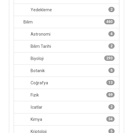
Yedekleme
2
Bilim
460
Astronomi
4
Bilim Tarihi
2
Biyoloji
293
Botanik
6
Coğrafya
13
Fizik
69
İcatlar
2
Kimya
54
Kriptoloji
5