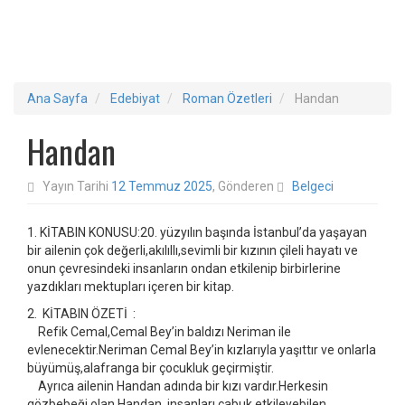
Ana Sayfa
Edebiyat
Roman Özetleri
Handan
Handan
Yayın Tarihi
12 Temmuz 2025
, Gönderen
Belgeci
1. KİTABIN KONUSU:20. yüzyılın başında İstanbul’da yaşayan
bir ailenin çok değerli,akılıllı,sevimli bir kızının çileli hayatı ve
onun çevresindeki insanların ondan etkilenip birbirlerine
yazdıkları mektupları içeren bir kitap.
2. KİTABIN ÖZETİ :
Refik Cemal,Cemal Bey’in baldızı Neriman ile
evlenecektir.Neriman Cemal Bey’in kızlarıyla yaşıttır ve onlarla
büyümüş,alafranga bir çocukluk geçirmiştir.
Ayrıca ailenin Handan adında bir kızı vardır.Herkesin
gözbebeği olan Handan, insanları çabuk etkileyebilen,