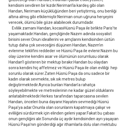
kendisini sevdiren bir kızdır.Neriman’la kardeş gibi olan
Handan, Nerimanı küçüklüğünden beri yetiştirmiş, onu benliği
altına almış gibi etkilemiştir.Neriman onun uğruna herşeyini
verecek, ölümü bile göze alabilecek durumdadır.
Evlilik zamanı Handan, kocasıHüsnü Paşa ile birlikte Paris’te
yaşamaktadır.Handan, gençliğinde Nazım adında sosyalist
birisini sever.Onun ideallerini ve amçlarını kendisinden üstün
tutup daha çok seveceğini düşünen Handan, Nazım’ın
evlenme teklifini reddeder ve Hüsnü Paşa ile evlenir.Nazım bu
olay üzerine kendini asar ve ölümünün sorumlusu olarak
Handan’I gösteren bir mektup bırakır.Handan bu olaydan
sonra kendini hiç affetmez ve Hüsnü Paşa ile olan evliliği hep
sorunlu olarak sürer.Zaten Hüsnü Paşa da onu sadece bir
kadın olarak sevmekte, sık sık metres bulup
değiştirmektedir.Ayrıca bunları Handan’a rahatça
söyleyebilmekte ve metreslerinin ne kadar güzel olduklarını
anlatabilmektedir.Herkes tarafından taparcasına sevilen
Handan, önceleri buna dayanır.Hayatını sevmediği Hüsnü
Paşa’ya adar.Onunla olan sorunlarını kapatmaya çalışır ve
evliliğini sürdürmek için elinden geleni yapar.Fakat bu çabası
onun gençliğini alır.Sonunda üç aydır kendisinden ayrı yaşayan
Hüsnü Paşa’nın gönderdiği ağır ithamlarla dolu olan mektubu