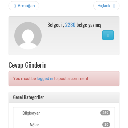
Post
Armağan
Hıçkırık
navigation
Belgeci ,
2280
belge yazmış
Cevap Gönderin
You must be
logged in
to post a comment.
Genel Kategoriler
Bilgisayar
289
Ağlar
20