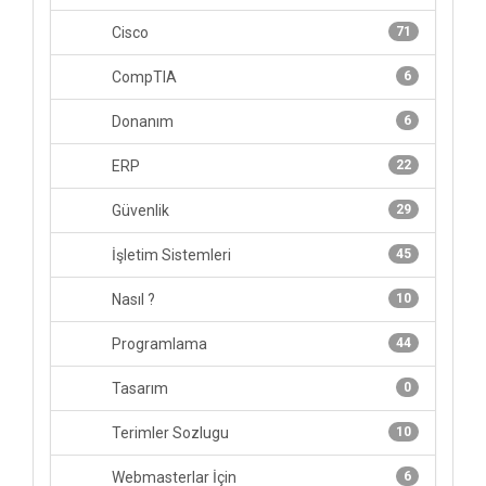
Cisco
71
CompTIA
6
Donanım
6
ERP
22
Güvenlik
29
İşletim Sistemleri
45
Nasıl ?
10
Programlama
44
Tasarım
0
Terimler Sozlugu
10
Webmasterlar İçin
6