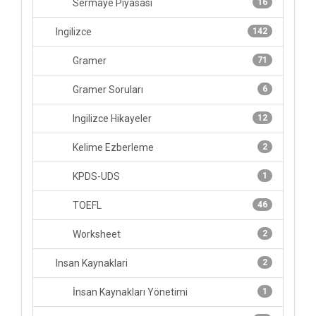
Sermaye Piyasası
16
Ingilizce
142
Gramer
71
Gramer Soruları
6
Ingilizce Hikayeler
12
Kelime Ezberleme
2
KPDS-UDS
1
TOEFL
46
Worksheet
2
Insan Kaynaklari
2
İnsan Kaynakları Yönetimi
1