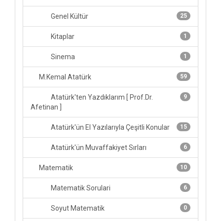
Genel Kültür
25
Kitaplar
1
Sinema
1
M.Kemal Atatürk
59
Atatürk'ten Yazdıklarım [ Prof.Dr.
9
Afetinan ]
Atatürk'ün El Yazılarıyla Çeşitli Konular
15
Atatürk'ün Muvaffakiyet Sırları
6
Matematik
10
Matematik Sorulari
6
Soyut Matematik
0