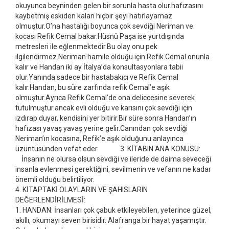
okuyunca beyninden gelen bir sorunla hasta olur.hafızasını
kaybetmiş eskiden kalan hiçbir şeyi hatırlayamaz
olmuştur.O’na hastalığı boyunca çok sevdiği Neriman ve
kocası Refik Cemal bakar.Hüsnü Paşa ise yurtdışında
metresleri ile eğlenmektedir.Bu olay onu pek
ilgilendirmez.Neriman hamile olduğu için Refik Cemal onunla
kalır ve Handan iki ay İtalya’da konsultasyonlara tabii
olur.Yanında sadece bir hastabakıcı ve Refik Cemal
kalır.Handan, bu süre zarfında refik Cemal’e aşık
olmuştur.Ayrıca Refik Cemal’de ona deliccesine severek
tutulmuştur.ancak evli olduğu ve karısını çok sevdiği için
ızdırap duyar, kendisini yer bitirir.Bir süre sonra Handan’ın
hafızası yavaş yavaş yerine gelir.Canından çok sevdiği
Neriman’ın kocasına, Refik’e aşık olduğunu anlayınca
üzüntüsünden vefat eder. 3. KİTABIN ANA KONUSU:
İnsanın ne olursa olsun sevdiği ve ileride de daima seveceği
insanla evlenmesi gerektiğini, sevilmenin ve vefanın ne kadar
önemli olduğu belirtiliyor.
4. KİTAPTAKİ OLAYLARIN VE ŞAHISLARIN
DEĞERLENDİRİLMESİ:
1. HANDAN: İnsanları çok çabuk etkileyebilen, yeterince güzel,
akıllı, okumayı seven birisidir. Alafranga bir hayat yaşamıştır.