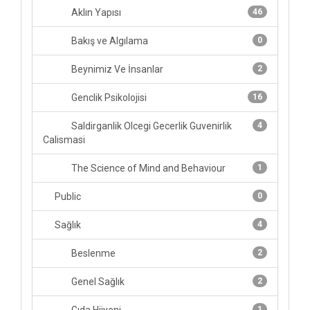
Aklın Yapısı
46
Bakış ve Algılama
0
Beynimiz Ve İnsanlar
2
Genclik Psikolojisi
16
Saldirganlik Olcegi Gecerlik Guvenirlik
4
Calismasi
The Science of Mind and Behaviour
1
Public
0
Sağlık
4
Beslenme
2
Genel Sağlık
2
1