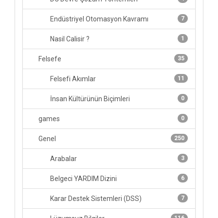
Endüstriyel Otomasyon Kavramı
7
Nasil Calisir ?
1
Felsefe
35
Felsefi Akımlar
11
İnsan Kültürünün Biçimleri
0
games
0
Genel
250
Arabalar
3
Belgeci YARDIM Dizini
6
Karar Destek Sistemleri (DSS)
7