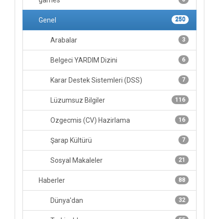
games
Genel
250
Arabalar
3
Belgeci YARDIM Dizini
6
Karar Destek Sistemleri (DSS)
7
Lüzumsuz Bilgiler
116
Ozgecmis (CV) Hazirlama
16
Şarap Kültürü
7
Sosyal Makaleler
21
Haberler
88
Dünya'dan
32