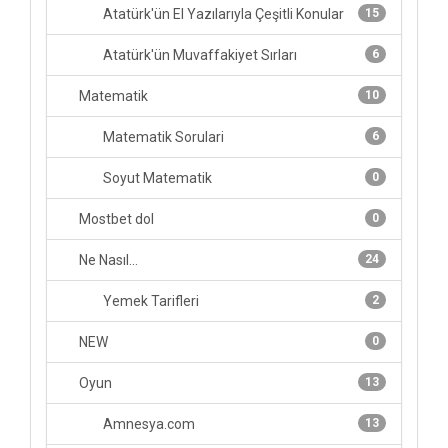
Atatürk'ün El Yazılarıyla Çeşitli Konular
15
Atatürk'ün Muvaffakiyet Sırları
6
Matematik
10
Matematik Sorulari
6
Soyut Matematik
0
Mostbet dol
0
Ne Nasıl...
24
Yemek Tarifleri
2
NEW
0
Oyun
13
Amnesya.com
13