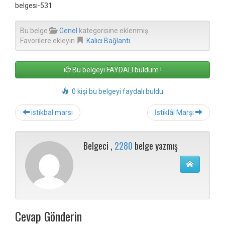
belgesi-531
Bu belge
Genel
kategorisine eklenmiş.
Favorilere ekleyin
Kalıcı Bağlantı
.
Bu belgeyi FAYDALI buldum !
0 kişi bu belgeyi faydalı buldu
Post
istikbal marsi
İstiklâl Marşı
navigation
Belgeci ,
2280
belge yazmış
Cevap Gönderin