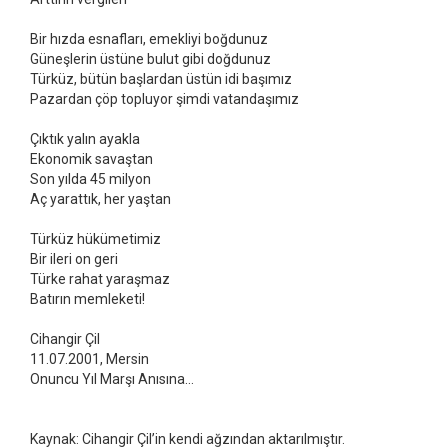
Bir hızda esnafları, emekliyi boğdunuz
Güneşlerin üstüne bulut gibi doğdunuz
Türküz, bütün başlardan üstün idi başımız
Pazardan çöp topluyor şimdi vatandaşımız
Çıktık yalın ayakla
Ekonomik savaştan
Son yılda 45 milyon
Aç yarattık, her yaştan
Türküz hükümetimiz
Bir ileri on geri
Türke rahat yaraşmaz
Batırın memleketi!
Cihangir Çil
11.07.2001, Mersin
Onuncu Yıl Marşı Anısına…
Kaynak: Cihangir Çil’in kendi ağzından aktarılmıştır.