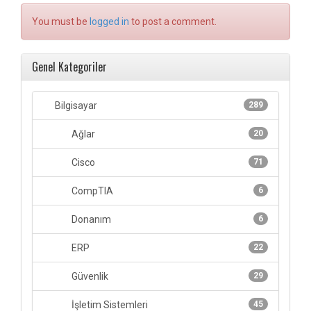
You must be
logged in
to post a comment.
Genel Kategoriler
Bilgisayar
289
Ağlar
20
Cisco
71
CompTIA
6
Donanım
6
ERP
22
Güvenlik
29
İşletim Sistemleri
45