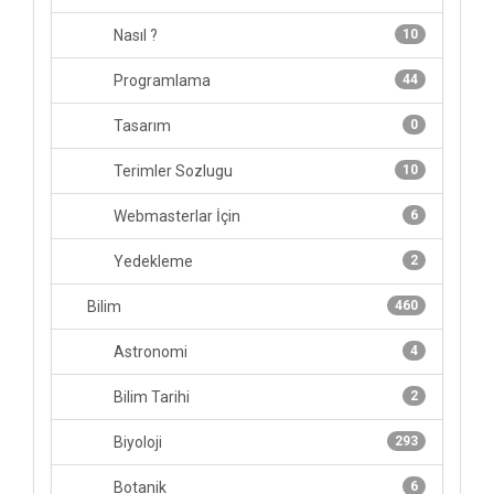
Nasıl ?
10
Programlama
44
Tasarım
0
Terimler Sozlugu
10
Webmasterlar İçin
6
Yedekleme
2
Bilim
460
Astronomi
4
Bilim Tarihi
2
Biyoloji
293
Botanik
6