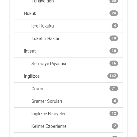
Turkiye'den
55
Hukuk
24
Icra Hukuku
4
Tuketici Haklari
10
Iktisat
16
Sermaye Piyasası
16
Ingilizce
142
Gramer
71
Gramer Soruları
6
Ingilizce Hikayeler
12
Kelime Ezberleme
2