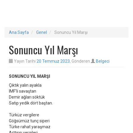
Ana Sayfa
Genel
Sonuncu Yıl Marşı
Sonuncu Yıl Marşı
Yayın Tarihi
20 Temmuz 2023
, Gönderen
Belgeci
SONUNCU YIL MARŞI
Çıktık yalın ayakla
IMF’li savaştan
Demir ağları söktük
Satıp yedik dört baştan.
Türküz vergilere
Göğsümüz tunç siperi
Türke rahat yaraşmaz
Arttırın vergileri