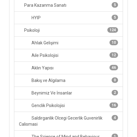
Para Kazanma Sanatı
5
HYIP
5
Psikoloji
124
Ahlak Gelişimi
10
Aile Psikolojisi
12
Aklın Yapısı
46
Bakış ve Algılama
0
Beynimiz Ve İnsanlar
2
Genclik Psikolojisi
16
Saldirganlik Olcegi Gecerlik Guvenirlik
4
Calismasi
The Science of Mind and Behaviour
1