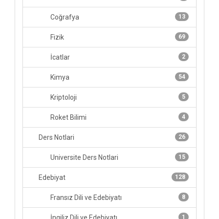
Coğrafya
13
Fizik
69
İcatlar
2
Kimya
54
Kriptoloji
5
Roket Bilimi
4
Ders Notlari
26
Universite Ders Notlari
15
Edebiyat
128
Fransız Dili ve Edebiyatı
8
İngiliz Dili ve Edebiyatı
1