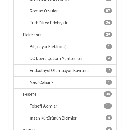
Roman Özetleri
87
Türk Dili ve Edebiyatı
26
Elektronik
29
Bilgisayar Elektroniği
1
DC Devre Çözüm Yöntemleri
4
Endüstriyel Otomasyon Kavramı
7
Nasil Calisir ?
1
Felsefe
35
Felsefi Akımlar
11
İnsan Kültürünün Biçimleri
0
0