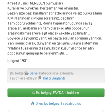
4 feet 8.5 inc’i NEREDEN bulmuslar?
Kurallar ve bürokrasi her zaman var olmustur.
Bazen size bazı kuralları hatırlattıklarında ve siz bu kuralların
KİMİN altından çıktığını sorarsınız, değilmi?
Tam doğru yoldasınız, Roma Imparatorluğu’nda savaş
arabaları, arabanın eni tam olarak iki atın poposunun
arasındaki mesafeye eşit olacak şekilde yapılmıştır….!
Böylece ulaştığımız yanıt, en başta sorulan sorunun yanıtıdır.
Yani sonuç olarak, dünyanin en gelişmiş ulaşım sisteminin
fırlatma füzelerinin dizayni, iki bin küsur yıl önce bir atın
poposunun genişligi ile belirlenmiştir…..
belgesi-1931
Bu belge
Genel
kategorisine eklenmiş.
Favorilere ekleyin
Kalıcı Bağlantı
.
Bu belgeyi FAYDALI buldum !
0 kişi bu belgeyi faydalı buldu