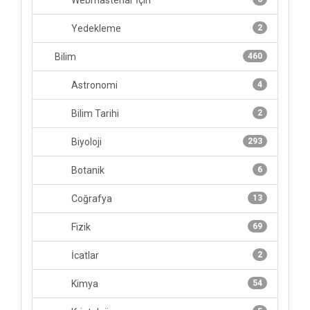
Webmasterlar İçin
Yedekleme
2
Bilim
460
Astronomi
4
Bilim Tarihi
2
Biyoloji
293
Botanik
6
Coğrafya
13
Fizik
69
İcatlar
2
Kimya
54