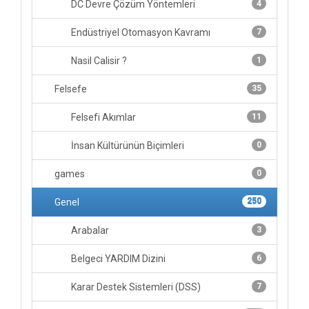
DC Devre Çözüm Yöntemleri
4
Endüstriyel Otomasyon Kavramı
7
Nasil Calisir ?
1
Felsefe
35
Felsefi Akımlar
11
İnsan Kültürünün Biçimleri
0
games
0
Genel
250
Arabalar
3
Belgeci YARDIM Dizini
6
Karar Destek Sistemleri (DSS)
7