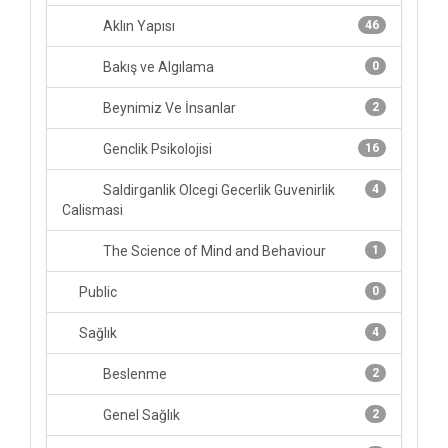
Aklın Yapısı
46
Bakış ve Algılama
0
Beynimiz Ve İnsanlar
2
Genclik Psikolojisi
16
Saldirganlik Olcegi Gecerlik Guvenirlik
4
Calismasi
The Science of Mind and Behaviour
1
Public
0
Sağlık
4
Beslenme
2
Genel Sağlık
2