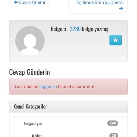
Post
Suyun Önemi
Eğitimde 0-6 Yaş Önemi
navigation
Belgeci ,
2280
belge yazmış
Cevap Gönderin
You must be
logged in
to post a comment.
Genel Kategoriler
Bilgisayar
289
Ağlar
20