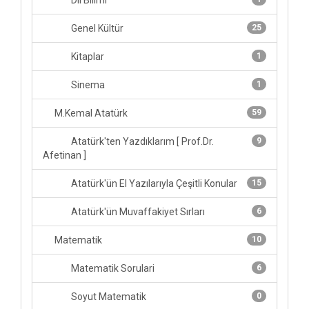
Dil Bilimi
Genel Kültür
25
Kitaplar
1
Sinema
1
M.Kemal Atatürk
59
Atatürk'ten Yazdıklarım [ Prof.Dr.
9
Afetinan ]
Atatürk'ün El Yazılarıyla Çeşitli Konular
15
Atatürk'ün Muvaffakiyet Sırları
6
Matematik
10
Matematik Sorulari
6
Soyut Matematik
0