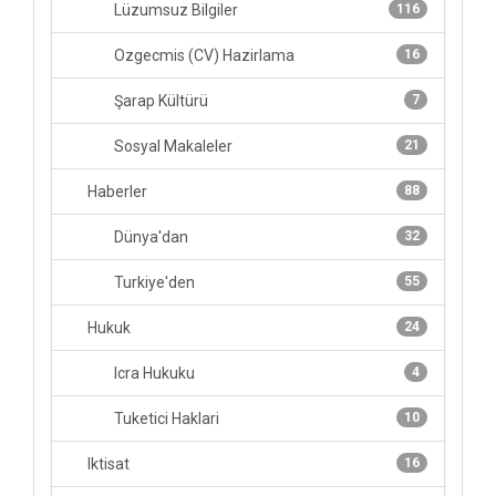
Lüzumsuz Bilgiler
116
Ozgecmis (CV) Hazirlama
16
Şarap Kültürü
7
Sosyal Makaleler
21
Haberler
88
Dünya'dan
32
Turkiye'den
55
Hukuk
24
Icra Hukuku
4
Tuketici Haklari
10
Iktisat
16