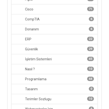
Cisco
71
CompTIA
6
Donanım
6
ERP
22
Güvenlik
29
İşletim Sistemleri
45
Nasıl ?
10
Programlama
44
Tasarım
0
Terimler Sozlugu
10
6