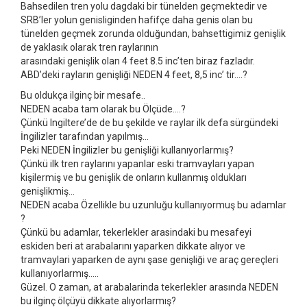
Bahsedilen tren yolu dagdaki bir tünelden geçmektedir ve
SRB’ler yolun genisliginden hafifçe daha genis olan bu
tünelden geçmek zorunda olduğundan, bahsettigimiz genişlik
de yaklasık olarak tren raylarının
arasındaki genişlik olan 4 feet 8.5 inc’ten biraz fazladır.
ABD’deki rayların genişliği NEDEN 4 feet, 8,5 inc’ tir….?
Bu oldukça ilginç bir mesafe..
NEDEN acaba tam olarak bu Ölçüde….?
Çünkü Ingiltere’de de bu şekilde ve raylar ilk defa sürgündeki
İngilizler tarafından yapılmış…
Peki NEDEN İngilizler bu genişliği kullanıyorlarmış?
Çünkü ilk tren raylarını yapanlar eski tramvayları yapan
kişilermiş ve bu genişlik de onların kullanmış oldukları
genişlikmiş…
NEDEN acaba Özellikle bu uzunluğu kullanıyormuş bu adamlar
?
Çünkü bu adamlar, tekerlekler arasindaki bu mesafeyi
eskiden beri at arabalarını yaparken dikkate alıyor ve
tramvaylari yaparken de aynı şase genişliği ve araç gereçleri
kullanıyorlarmış…..
Güzel. O zaman, at arabalarinda tekerlekler arasında NEDEN
bu ilginç ölçüyü dikkate alıyorlarmış?