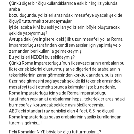
Çünkü diger bir ölçü kullandıklarında eski bir Ingiliz yolunda
araba
bozuldugunda, yol izleri arasindaki mesafeye uyacak şekilde
ölçüyü tutturmak zorundaymışlar.
Iyi de, acaba KİM bu eski yolları yol izlerini böyle oluşturacak
şekilde yapıyormuş?
Avrupa’daki (ve Ingiltere ‘deki ) ilk uzun mesafeli yollar Roma
Imparatorlugu tarafından kendi savasçıları için yapilmiş ve o
zamandan beri kullanıla gelmekteymiş.
Bu yol izleri NEDEN bu sekildeymiş?
Çünkü Roma Imparatorlugu ‘nun ilk savasçılarının arabaları bu
ilk tekerlek izlerini olusturmuşlar ve digerleri de arabalarının
tekerleklerinin zarar görmesinden korktuklarından, bu izlerin
üzerinde gitmesini sağlayacak şekilde iki tekerlek arasindaki
mesafeyi taklit etmek zorunda kalmışlar. Işte bu nedenle,
Roma Imparatorluğu için ya da Roma Imparatorlugu
tarafından yapılan at arabalarının hepsi, tekerlekler arasındaki
bu mesafeyi koruyacak sekilde aynı ölçülerdeymiş….
ABD’deki standart ray genisligi olan 4 feet, 8,5 inc ölçüsü
Roma Imparatorlugu savas arabalarinin yapilis kurallarindan
türemis gelmis….,!
Peki Romalılar NIYE böyle bir ölçü tutturmuslar….?