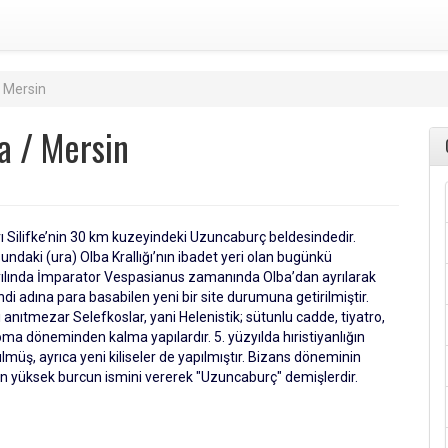
 Mersin
a / Mersin
arı Silifke’nin 30 km kuzeyindeki Uzuncaburç beldesindedir.
daki (ura) Olba Krallığı’nın ibadet yeri olan bugünkü
yılında İmparator Vespasianus zamanında Olba’dan ayrılarak
di adına para basabilen yeni bir site durumuna getirilmiştir.
 anıtmezar Selefkoslar, yani Helenistik; sütunlu cadde, tiyatro,
ma döneminden kalma yapılardır. 5. yüzyılda hıristiyanlığın
müş, ayrıca yeni kiliseler de yapılmıştır. Bizans döneminin
n yüksek burcun ismini vererek "Uzuncaburç" demişlerdir.