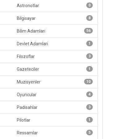
Astronotlar
0
Bilgisayar
8
Bilim Adamlari
56
Devlet Adamlari
1
Filozoflar
3
Gazeteciler
1
Muzisyenler
10
Oyuncular
4
Padisahlar
3
Pilotlar
1
Ressamlar
5