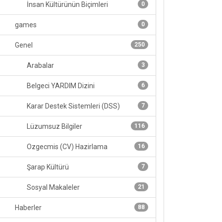
İnsan Kültürünün Biçimleri
0
games
0
Genel
250
Arabalar
3
Belgeci YARDIM Dizini
6
Karar Destek Sistemleri (DSS)
7
Lüzumsuz Bilgiler
116
Ozgecmis (CV) Hazirlama
16
Şarap Kültürü
7
Sosyal Makaleler
21
Haberler
88