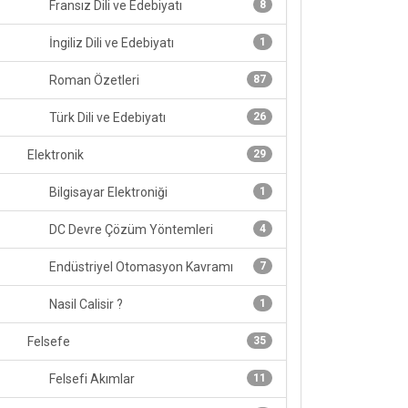
Fransız Dili ve Edebiyatı
8
İngiliz Dili ve Edebiyatı
1
Roman Özetleri
87
Türk Dili ve Edebiyatı
26
Elektronik
29
Bilgisayar Elektroniği
1
DC Devre Çözüm Yöntemleri
4
Endüstriyel Otomasyon Kavramı
7
Nasil Calisir ?
1
Felsefe
35
Felsefi Akımlar
11