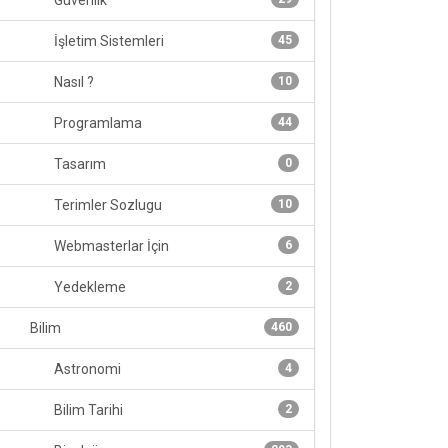
Güvenlik
İşletim Sistemleri
45
Nasıl ?
10
Programlama
44
Tasarım
0
Terimler Sozlugu
10
Webmasterlar İçin
6
Yedekleme
2
Bilim
460
Astronomi
4
Bilim Tarihi
2