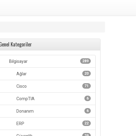
Genel Kategoriler
Bilgisayar
289
Ağlar
20
Cisco
71
CompTIA
6
Donanım
6
ERP
22
29