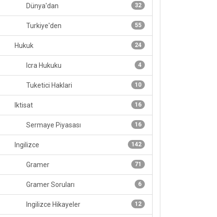
Dünya'dan
32
Turkiye'den
55
Hukuk
24
Icra Hukuku
4
Tuketici Haklari
10
Iktisat
16
Sermaye Piyasası
16
Ingilizce
142
Gramer
71
Gramer Soruları
6
Ingilizce Hikayeler
12