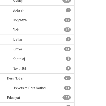
Biyoloji
293
Botanik
6
Coğrafya
13
Fizik
69
İcatlar
2
Kimya
54
Kriptoloji
5
Roket Bilimi
4
Ders Notlari
26
Universite Ders Notlari
15
Edebiyat
128