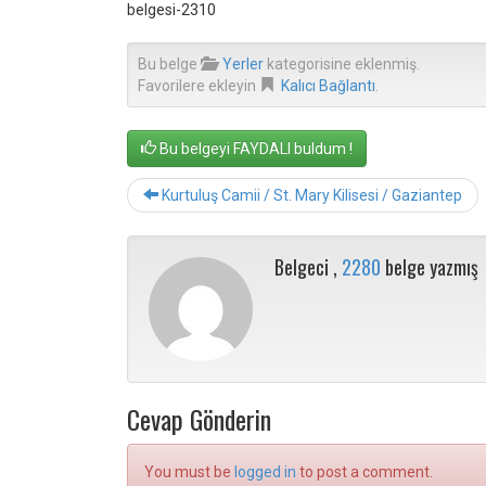
belgesi-2310
Bu belge
Yerler
kategorisine eklenmiş.
Favorilere ekleyin
Kalıcı Bağlantı
.
Bu belgeyi FAYDALI buldum !
Kurtuluş Camii / St. Mary Kilisesi / Gaziantep
Belgeci ,
2280
belge yazmış
Cevap Gönderin
You must be
logged in
to post a comment.