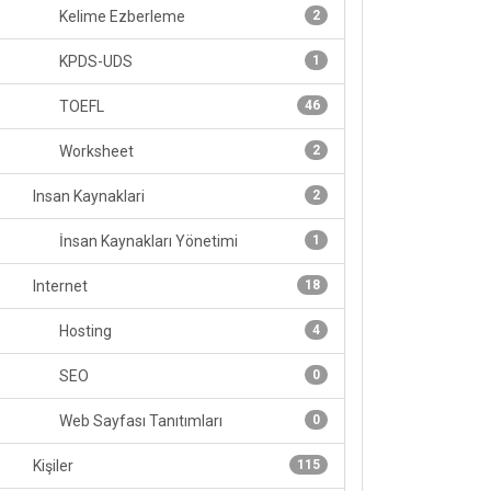
Kelime Ezberleme
2
KPDS-UDS
1
TOEFL
46
Worksheet
2
Insan Kaynaklari
2
İnsan Kaynakları Yönetimi
1
Internet
18
Hosting
4
SEO
0
Web Sayfası Tanıtımları
0
Kişiler
115