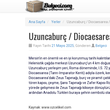
Ana Sayfa
Yerler
Uzuncaburç / Diocaesarea /
Uzuncaburç / Diocaesare
Yayın Tarihi
21 Mayıs 2025
, Gönderen
Belgeci
Mersin’in en önemli ve en iyi korunmuş tarihi kalıntıl
Helenistik çağda merkezi Uzuncaburç’un 4 km doğusun
Uzuncaburç yerleşim yeri, Roma döneminde, İ.S. 72 
Diocaesarea (Tanrı-İmparator Kenti) adıyla özerk, ken
Diocaesarea’daki Zeus Tapınağı, burç ve piramit çatılı
tören kapısı, çeşme, Şans Tapınağı ve Zafer Kapısı Ro
yörede gelişmesi ile Zeus Tapınağı kiliseye dönüştürül
ardından Anadolu Türkleri buraya şehrin sembolü ola
Kaynak: www.ozcelikel.com