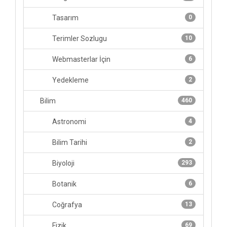
Tasarım
0
Terimler Sozlugu
10
Webmasterlar İçin
6
Yedekleme
2
Bilim
460
Astronomi
4
Bilim Tarihi
2
Biyoloji
293
Botanik
6
Coğrafya
13
Fizik
69