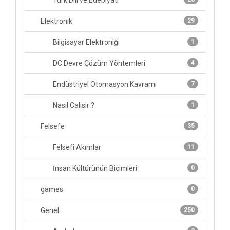
Türk Dili ve Edebiyatı
Elektronik
29
Bilgisayar Elektroniği
1
DC Devre Çözüm Yöntemleri
4
Endüstriyel Otomasyon Kavramı
7
Nasil Calisir ?
1
Felsefe
35
Felsefi Akımlar
11
İnsan Kültürünün Biçimleri
0
games
0
Genel
250