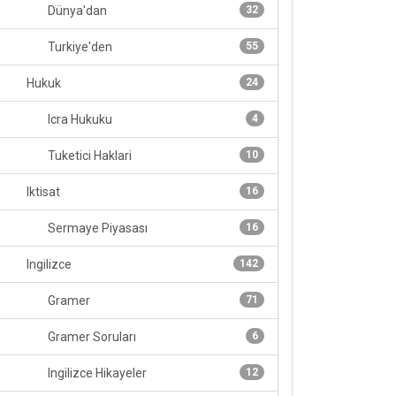
Dünya'dan
32
Turkiye'den
55
Hukuk
24
Icra Hukuku
4
Tuketici Haklari
10
Iktisat
16
Sermaye Piyasası
16
Ingilizce
142
Gramer
71
Gramer Soruları
6
Ingilizce Hikayeler
12