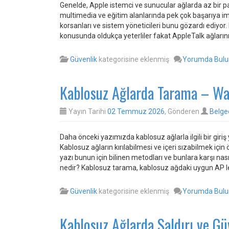
Genelde, Apple istemci ve sunucular ağlarda az bir pa
multimedia ve eğitim alanlarında pek çok başarıya im
korsanları ve sistem yöneticileri bunu gözardı ediyor
konusunda oldukça yeterliler fakat AppleTalk ağlarının 
Güvenlik
kategorisine eklenmiş
Yorumda Bul
Kablosuz Ağlarda Tarama – Wa
Yayın Tarihi
02 Temmuz 2026
, Gönderen
Belge
Daha önceki yazımızda kablosuz ağlarla ilgili bir giriş 
Kablosuz ağların kırılabilmesi ve içeri sızabilmek içi
yazı bunun için bilinen metodları ve bunlara karşı na
nedir? Kablosuz tarama, kablosuz ağdaki uygun AP l
Güvenlik
kategorisine eklenmiş
Yorumda Bul
Kablosuz Ağlarda Saldırı ve Gü