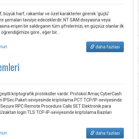
f, büyük harf, rakamlar ve özel karakterler girerek ‘güçlü’
 şifre şemaları tavsiye edeceklerdir. NT SAM dosyasına veya
a erişen bir saldırganın tüm şifrelerinizi, en güçsüz olanlar ilk
 öğrendiğimize göre , eğer bir…
unun
daha fazlası
emleri
an çeşitli kriptografik protokoller vardır: Protokol Amaç CyberCash
eri IPSec Paket-seviyesinde kriptolama PCT TCP/IP-seviyesinde
ecure RPC Remote Procedure Calls SET Elektronik para
Uzaktan login TLS TCP-IP-seviyesinde kriptolama Bazıları
unun
daha fazlası