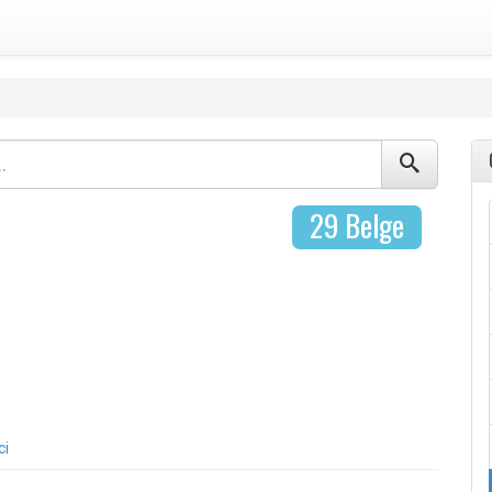
29 Belge
ci