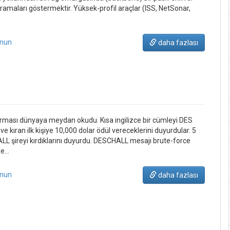
amaları göstermektir. Yüksek-profil araçlar (ISS, NetSonar,
unun
daha fazlası
rması dünyaya meydan okudu. Kısa ingilizce bir cümleyi DES
ve kıran ilk kişiye 10,000 dolar ödül vereceklerini duyurdular. 5
LL şireyi kırdıklarını duyurdu. DESCHALL mesajı brute-force
le…
unun
daha fazlası