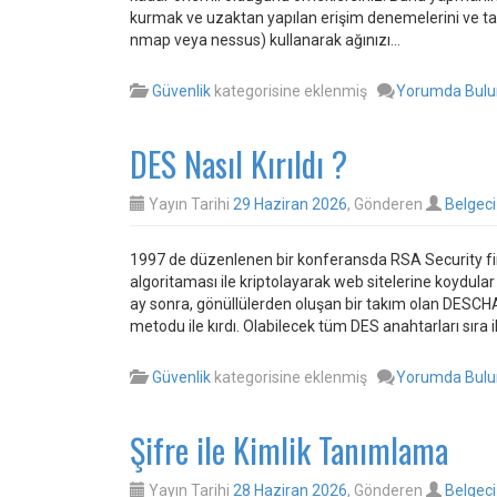
kurmak ve uzaktan yapılan erişim denemelerini ve tar
nmap veya nessus) kullanarak ağınızı…
Güvenlik
kategorisine eklenmiş
Yorumda Bul
DES Nasıl Kırıldı ?
Yayın Tarihi
29 Haziran 2026
, Gönderen
Belgeci
1997 de düzenlenen bir konferansda RSA Security fi
algoritaması ile kriptolayarak web sitelerine koydular 
ay sonra, gönüllülerden oluşan bir takım olan DESCHA
metodu ile kırdı. Olabilecek tüm DES anahtarları sıra i
Güvenlik
kategorisine eklenmiş
Yorumda Bul
Şifre ile Kimlik Tanımlama
Yayın Tarihi
28 Haziran 2026
, Gönderen
Belgeci