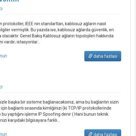
ci
protokoller, IEEE nin standartları, kablosuz ağların nasıl
ilgiler vermiştik. Bu yazıda ise, kablosuz ağlarda güvenlik, en
da olacaktır. Genel Bakış Kablosuz ağların topolojileri hakkında
i vardır; istasyonlar…
unun
daha fazlası
ci
izle başka bir sisteme bağlanacaksınız, ama bu bağlantın sizin
çin bağlantı sırasında kimliğinizi (ki TCP/IP protokollerinde
te bu yaptığını işleme IP Spoofing denir ( Hani bunun teknik
izi karşıdaki bilgisayara farklı…
unun
daha fazlası