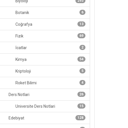
Biyoloji
293
Botanik
6
Coğrafya
13
Fizik
69
İcatlar
2
Kimya
54
Kriptoloji
5
Roket Bilimi
4
Ders Notlari
26
Universite Ders Notlari
15
Edebiyat
128