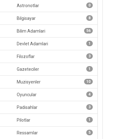
Astronotlar
0
Bilgisayar
8
Bilim Adamlari
56
Devlet Adamlari
1
Filozoflar
3
Gazeteciler
1
Muzisyenler
10
Oyuncular
4
Padisahlar
3
Pilotlar
1
Ressamlar
5