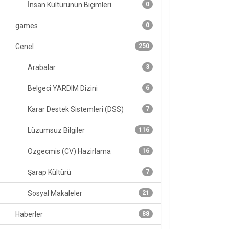
İnsan Kültürünün Biçimleri
0
games
0
Genel
250
Arabalar
3
Belgeci YARDIM Dizini
6
Karar Destek Sistemleri (DSS)
7
Lüzumsuz Bilgiler
116
Ozgecmis (CV) Hazirlama
16
Şarap Kültürü
7
Sosyal Makaleler
21
Haberler
88