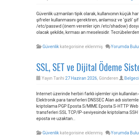
Güvenlik uzmanları tipik olarak, kullanıcının küçük har
şifreler kullanmasını gerektiren, anlamsız ve ‘gizli’
/etc/passwd (önem verenler için /etc/shadow) dosyasın
olacak şekilde, kırması an meselesidir. Tecrübelerden
Güvenlik
kategorisine eklenmiş
Yorumda Bul
SSL, SET ve Dijital Ödeme Sist
Yayın Tarihi
27 Haziran 2026
, Gönderen
Belgeci
Internet üzerinde herbiri farklı işlemler için kullanıl
Elektronik para tansferleri DNSSEC Alan adı sisteml
kriptolama PGP Eposta S/MIME Eposta S-HTTP Web S
transferleri SSL TCP/IP-seviyesinde kriptolama SSH 
eposta ve uzaktan…
Güvenlik
kategorisine eklenmiş
Yorumda Bul