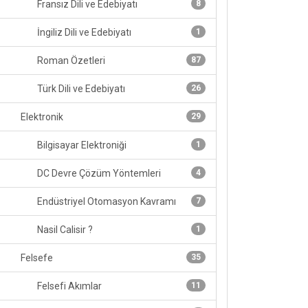
Fransız Dili ve Edebiyatı
8
İngiliz Dili ve Edebiyatı
1
Roman Özetleri
87
Türk Dili ve Edebiyatı
26
Elektronik
29
Bilgisayar Elektroniği
1
DC Devre Çözüm Yöntemleri
4
Endüstriyel Otomasyon Kavramı
7
Nasil Calisir ?
1
Felsefe
35
Felsefi Akımlar
11