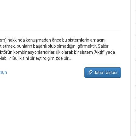
System) hakkında konuşmadan önce bu sistemlerin amacını
t etmek, bunların başarılı olup olmadığını görmektir. Saldırı
ktörün kombinasyonlarıdırlar. İlk olarak bir sistem ‘Aktif’ yada
olabilir. Bu ikisini birleştirdiğimizde bir…
unun
daha fazlası
Post
navigation