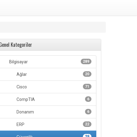
Genel Kategoriler
Bilgisayar
289
Ağlar
20
Cisco
71
CompTIA
6
Donanım
6
ERP
22
29