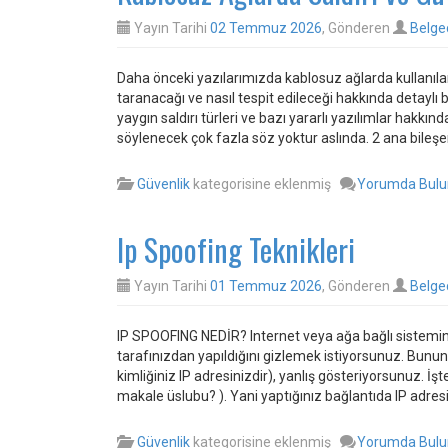
Yayın Tarihi
02 Temmuz 2026
, Gönderen
Belge
Daha önceki yazılarımızda kablosuz ağlarda kullanılan 
taranacağı ve nasıl tespit edileceği hakkında detaylı b
yaygın saldırı türleri ve bazı yararlı yazılımlar hakkın
söylenecek çok fazla söz yoktur aslında. 2 ana bileşen
Güvenlik
kategorisine eklenmiş
Yorumda Bul
Ip Spoofing Teknikleri
Yayın Tarihi
01 Temmuz 2026
, Gönderen
Belge
IP SPOOFING NEDİR? Internet veya ağa bağlı sistemin
tarafınızdan yapıldığını gizlemek istiyorsunuz. Bunun i
kimliğiniz IP adresinizdir), yanlış gösteriyorsunuz. İş
makale üslubu? ). Yani yaptığınız bağlantıda IP adresin
Güvenlik
kategorisine eklenmiş
Yorumda Bul