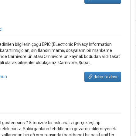
ci
inilen bilgilerin çoğu EPIC (ELectronic Privacy Information
 karartılmış olan, sınıflandırılmamış dosyaların bir mahkeme
risinde Carnivore`un atası Omnivore`un kaynak koduda vardı fakat
ı olarak bilinenler oldukça az. Carnivore, Şubat…
unun
daha fazlası
 gösterirsiniz? Sitenizde bir risk analizi gerçekleştirip
belirlersiniz. Saldırganların tehditlerinin gözardı edilemeyecek
yollarından biri ağ omurgasında (backbone) bir pasif sniffer