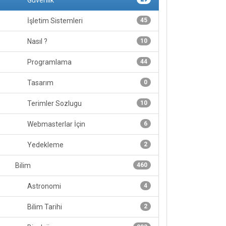
Güvenlik
İşletim Sistemleri
45
Nasıl ?
10
Programlama
44
Tasarım
0
Terimler Sozlugu
10
Webmasterlar İçin
6
Yedekleme
2
Bilim
460
Astronomi
4
Bilim Tarihi
2