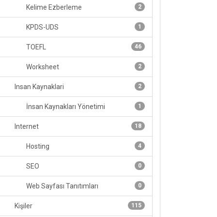
Kelime Ezberleme
2
KPDS-UDS
1
TOEFL
46
Worksheet
2
Insan Kaynaklari
2
İnsan Kaynakları Yönetimi
1
Internet
18
Hosting
4
SEO
0
Web Sayfası Tanıtımları
0
Kişiler
115