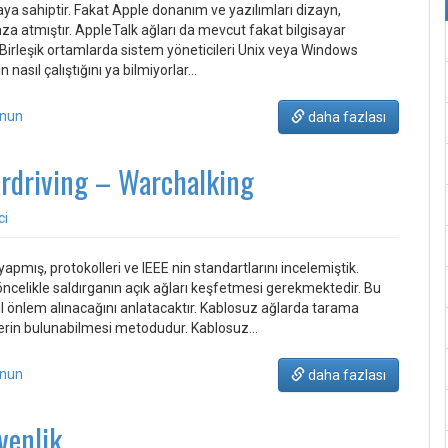
ya sahiptir. Fakat Apple donanım ve yazılımları dizayn,
za atmıştır. AppleTalk ağları da mevcut fakat bilgisayar
. Birleşik ortamlarda sistem yöneticileri Unix veya Windows
nasıl çalıştığını ya bilmiyorlar…
unun
daha fazlası
rdriving – Warchalking
ci
yapmış, protokolleri ve IEEE nin standartlarını incelemiştik.
n öncelikle saldırganın açık ağları keşfetmesi gerekmektedir. Bu
sıl önlem alınacağını anlatacaktır. Kablosuz ağlarda tarama
erin bulunabilmesi metodudur. Kablosuz…
unun
daha fazlası
venlik