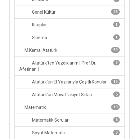
Genel Kültür
25
Kitaplar
1
Sinema
1
M.Kemal Atatürk
59
Atatürk'ten Yazdıklarım [ Prof.Dr.
9
Afetinan ]
Atatürk'ün El Yazılarıyla Çeşitli Konular
15
Atatürk'ün Muvaffakiyet Sırları
6
Matematik
10
Matematik Sorulari
6
Soyut Matematik
0