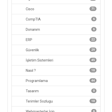
Cisco
71
CompTIA
6
Donanım
6
ERP
22
Güvenlik
29
İşletim Sistemleri
45
Nasıl ?
10
Programlama
44
Tasarım
0
Terimler Sozlugu
10
Webmasterlar İçin
6