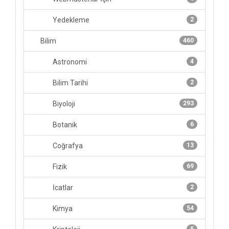
Yedekleme
2
Bilim
460
Astronomi
4
Bilim Tarihi
2
Biyoloji
293
Botanik
6
Coğrafya
13
Fizik
69
İcatlar
2
Kimya
54