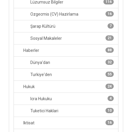
Lüzumsuz Bilgiler
116
Ozgecmis (CV) Hazirlama
16
Şarap Kültürü
7
Sosyal Makaleler
21
Haberler
88
Dünya'dan
32
Turkiye'den
55
Hukuk
24
Icra Hukuku
4
Tuketici Haklari
10
Iktisat
16