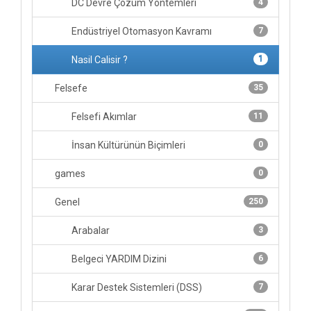
DC Devre Çözüm Yöntemleri
4
Endüstriyel Otomasyon Kavramı
7
Nasil Calisir ?
1
Felsefe
35
Felsefi Akımlar
11
İnsan Kültürünün Biçimleri
0
games
0
Genel
250
Arabalar
3
Belgeci YARDIM Dizini
6
Karar Destek Sistemleri (DSS)
7