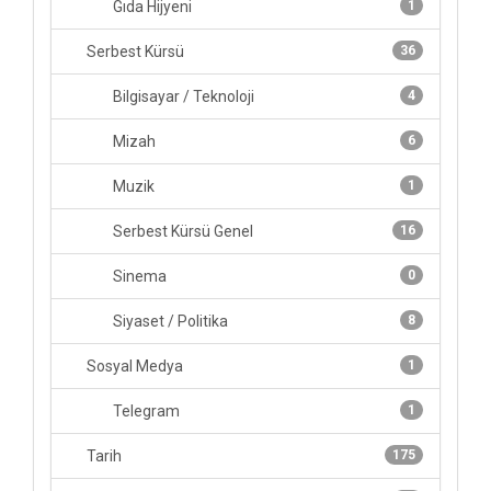
Gıda Hijyeni
1
Serbest Kürsü
36
Bilgisayar / Teknoloji
4
Mizah
6
Muzik
1
Serbest Kürsü Genel
16
Sinema
0
Siyaset / Politika
8
Sosyal Medya
1
Telegram
1
Tarih
175