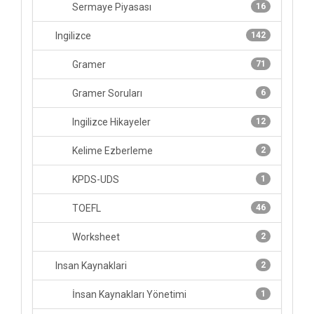
Sermaye Piyasası
16
Ingilizce
142
Gramer
71
Gramer Soruları
6
Ingilizce Hikayeler
12
Kelime Ezberleme
2
KPDS-UDS
1
TOEFL
46
Worksheet
2
Insan Kaynaklari
2
İnsan Kaynakları Yönetimi
1