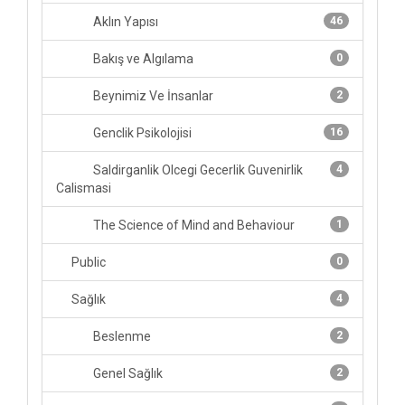
Aklın Yapısı
46
Bakış ve Algılama
0
Beynimiz Ve İnsanlar
2
Genclik Psikolojisi
16
Saldirganlik Olcegi Gecerlik Guvenirlik
4
Calismasi
The Science of Mind and Behaviour
1
Public
0
Sağlık
4
Beslenme
2
Genel Sağlık
2