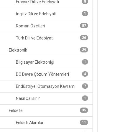
Fransız Dili ve Edebiyatı
8
İngiliz Dili ve Edebiyatı
1
Roman Özetleri
87
Türk Dili ve Edebiyatı
26
Elektronik
29
Bilgisayar Elektroniği
1
DC Devre Çözüm Yöntemleri
4
Endüstriyel Otomasyon Kavramı
7
Nasil Calisir ?
1
Felsefe
35
Felsefi Akımlar
11