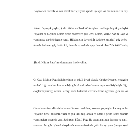
Böylece en önemli ve can alacak bir iç siyasa işinde üçe ayrılan bu hükümetin başka
Kâmil Paşa çok yaşlı (1) idi; İttihat ve Terakki’nin işlemiş olduğu büyük yanlışlık
Paşa her ne biçimde olursa olsun sadaretten çekilecek olursa, yerine Nâzım Paşa ve
vurulmasa da önürdeşme vardı. Hükümetin dayandığı özdeksel (maddi) güç de bu iki
altında bulunan güç üstün idi, hem de o, orduda epey önemi olan ”Halâskâr” subay
Şimdi Nâzım Paşa’nın durumunu inceleyelim:
O, Gazi Muhtar Paşa hükümetinin en etkili üyesi olarak Harbiye Nezareti’e geçtik
muhafızlığı, merkez komutanlığı gibi) kendi adamlarının veya kendisiyle işbirliğ
(sağlamlaştırmış) ve her istediği anda hükümet üzerinde kesin egemenliğini kullan
Onun komutası altında bulunan Osmanlı orduları, kısmen geçmişten kalmış ve bir
Paşa’nın tinsel (ruhsal) etkisi az çok kırılmış, ancak en önemli yerde kendi adam
vuruşmaları arasında yeni Sadrazam Kâmil Paşa ile onun arasında, hemen ve nasıl 
sonra mı bu gibi işlere kalkışılmalı sorunu üzerinde çetin bir aytışma (tartışma)