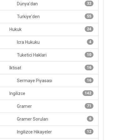
Dünya'dan
32
Turkiye'den
55
Hukuk
24
Icra Hukuku
4
Tuketici Haklari
10
Iktisat
16
Sermaye Piyasası
16
Ingilizce
142
Gramer
71
Gramer Soruları
6
Ingilizce Hikayeler
12