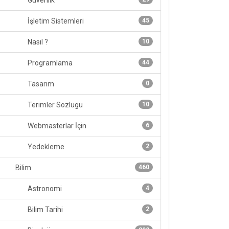
Güvenlik
İşletim Sistemleri
45
Nasıl ?
10
Programlama
44
Tasarım
0
Terimler Sozlugu
10
Webmasterlar İçin
6
Yedekleme
2
Bilim
460
Astronomi
4
Bilim Tarihi
2