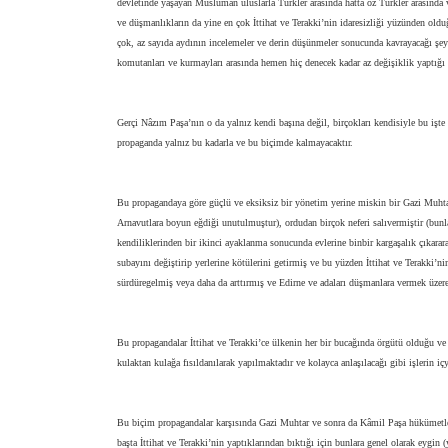
devletinde yaşayan Müslüman uluslarla Türkler arasında hatta öz Türkler arasında
ve düşmanlıkların da yine en çok İttihat ve Terakki’nin idaresizliği yüzünden oldu
çok, az sayıda aydının incelemeler ve derin düşünmeler sonucunda kavrayacağı ş
komutanları ve kurmayları arasında hemen hiç denecek kadar az değişiklik yaptığı 
Gerçi Nâzım Paşa’nın o da yalnız kendi başına değil, birçokları kendisiyle bu işt
propaganda yalnız bu kadarla ve bu biçimde kalmayacaktır.
Bu propagandaya göre güçlü ve eksiksiz bir yönetim yerine miskin bir Gazi Muhtar
Arnavutlara boyun eğdiği unutulmuştur), ordudan birçok neferi salıvermiştir (bunla
kendiliklerinden bir ikinci ayaklanma sonucunda evlerine binbir kargaşalık çıkarar
subayını değiştirip yerlerine kötülerini getirmiş ve bu yüzden İttihat ve Terakki’
sürdüregelmiş veya daha da arttırmış ve Edirne ve adaları düşmanlara vermek üzere 
Bu propagandalar İttihat ve Terakki’ce ülkenin her bir bucağında örgütü olduğu ve
kulaktan kulağa fısıldanılarak yapılmaktadır ve kolayca anlaşılacağı gibi işlerin i
Bu biçim propagandalar karşısında Gazi Muhtar ve sonra da Kâmil Paşa hükümetle
başta İttihat ve Terakki’nin yaptıklarından bıktığı için bunlara genel olarak eygin