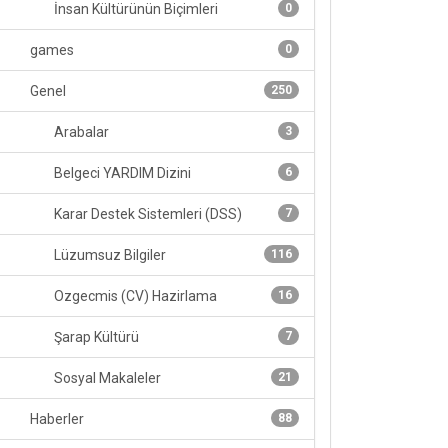
İnsan Kültürünün Biçimleri
0
games
0
Genel
250
Arabalar
3
Belgeci YARDIM Dizini
6
Karar Destek Sistemleri (DSS)
7
Lüzumsuz Bilgiler
116
Ozgecmis (CV) Hazirlama
16
Şarap Kültürü
7
Sosyal Makaleler
21
Haberler
88