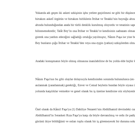
Yukarıda adı geçen iki askeri uzkişinin işbu yerlere geçirilmesi ne gibi bir düşünc
birtakım askerî örgütün ve birtakım birliklerin İttihat ve Terakki’nin buyruğu alt
altında bulunduğundan arada bir türlü denklik kurulmuş oluyordu ve terazinin sap
bilinmemektedir; Talât Bey’in ona İttihat ve Terakki’ce kendisinin sadrazam olmas
girerek ona yardım edeceğini sağladığı ortalığa yayılmıştır, Nâzım Paşa ise yine b
Bey bunların çoğu İttihat ve Terakki’den veya ona eygin (yatkın) uzkişilerden olma
Aradaki konuşmanın böyle olmuş olmasına inanılabilirse de bu yolda elde hiçbir k
Nâzım Paşa’nın bu gibi olaylar dolayısıyla kendisinden sorumda bulunulunca (en 
asılanmak (yararlanmak) gerektiği, Enver ve Cemal beylerin bundan böyle siyasa il
yolunda karşılıklar vermekte ve genel olarak bu iş üzerine kendisine söz söyleyenle
Özel olarak da Kâmil Paşa’ya (1) Dahiliye Nezareti’nin Abdülhamid devrindeki cur
Abdülhamid’in Seraskeri Rıza Paşa’ya karşı da böyle davranılmış ve ordu ile padiş
gücünü ikiye böldüğünü ve onları toplu olarak bir iş göremeyecek bir duruma sok