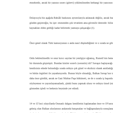
etmektedir, ancak bir yazının soravı (görevi) yüklenilmeden herhangi bir yazıcının
Dolayısıyla biz aşağıda Babıâli baskınını ayrıntılarıyla anlatacak değiliz, ancak 
gözden geçireceğiz, bu işte -resmenden çok tevatüren ama güvenilir derecede- bilin
kaynakları elden geldiği kadar belirterek yazmaya çalışacağız (1).
Önce genel olarak Türk kamuoyunun o anda nasıl düşündüğünü ve o sırada ne gibi 
Ordu beklenilmedik ve onur kırıcı sayılan bir yenilgiye uğramış, Rumeli’nin heme
bir durumda göçmüştü. Bundan kimler soravlı (sorumlu) idi? Savaşın başlayacağı s
kendisinin erkede bulunduğu sırada orduyu çok güzel ve eksiksiz olarak anıkladığın
ve bütün örgütleri ile yayaduruyordu. Bunun böyle olmadığı, Balkan Savaşı’nın tari
daha önce gördük; ancak ne Gazi Muhtar Paşa hükümeti, ne de o sırada iş başında
söyleyemez ve yayımlayamazlardı, çünkü bunu yapmak ulusu ve orduyu tinsel (ruh
görmeden işledi ve herkesin beyninde yer edindi.
14 ve 15’inci yüzyıllarda Osmanlı dalgası kendilerini kaplamadan önce ve 19’uncu
gelmiş olan Balkan uluslarının aralarında barışmaları ve bağlaşmalarıyla sonuçlana