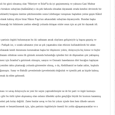
emli bir gücü olmamış olan ”Hürriyet ve İtilaf”la da iyi geçinememiş ve yalnızca Gazi Muhtar
birtakım subaylara (halâskârlar) o da pek farkında olmadan dayanarak ortada kendini devirecek bir
rklareli) bozgunu üzerine çekilmesinden sonra Lüleburgaz vuruşması başlarken yerine geçen Kâmil
üç olarak kalmış idiyse biraz Nâzım Paşa’nın arkasındaki subaylara dayanıyordu. Bundan başka
lunacağı bir hükümete yardım edeecği yolunda dolaşan sözler onun için az çok bir dayanak idi.
r partinin örgütü bulunmayan bu iki sadrazam ancak olayların gelişimiyle iş başına geçmiş ve
 Padişah ise, o sırada saltanatın yine az çok yaşamakta olan etkisini kullanabilecek bir adam
 kullanarak kendi durumunu korumaktan başka bir düşüncesi yoktu; dolayısıyla hiç kimse ve hiçbir
azam olduktan sonra ilk görmek zorunda bulunduğu işlerden biri de düşmanları çok yaklaşmış
mesi için İstanbul’a getirtmek olmuştu; sarayın ve Osmanlı hanedanının dört bucağını kaplayan
 yeniden tahta çıkartacağı yolunda gösterenler olmuş, o da, Abdülhamid ne kadar zalim, kuşkulu
uştu. Saray ve Babıâli çevenlerinde (çevrelerinde) doğruluk ve içtenlik pek az kişide kalmış
ırmak da elden gelmezdi.
 ve savaş dolayısıyla ne yeni bir seçim yaptırabilmişler ne de bir parti ve örgüt kurmaya
ğı gibi bu türlü işlere alışmamış olan onların ülkedeki aydın gençliğin büyük bir kısmını kazanmış
lmeleri pek kolay değildi. Zaten bunlar savaş ve bin bir yıkım içinde iken hem ülkede sarsıntı
mek ve benzetilmemek için, işbu partinin örgütleriyle önemli bir yolda uğraşamayacaklar ve o