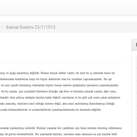
Babıali Baskını 23/1/1913
ış ve açığa çıkarılmış değildir. Bunun birçok sebebi vardır; bir kere bu iş üzerinde resmi bir
uklarından kendilerine karşı bir biçim alabilecek olan bir inceleme yaptıramazlardı. Bu işe
bu işin içinde bulunmuş olanlardan hiçbiri bunun üzerine andaçlarını (anılarını) yazmamışlardır;
 da bu yazılar, işin içyüzünü bilenlerin birçoğu sağ iken ve bunların çıkacak yazıda, eğer varsa,
olanaklı iken çıkmış andaçlar (anılar) kadar değerli sayılamaz ve bu gibi çok sonra çıkan andaçların
vrakı arasında, olayların nasıl olduğu üzerine değil, ama nasıl anıklanmış (hazırlanmış) olduğu
sırada kullanılabilecek ve asılanılabilecek (yararlanılabilecek) bir durumda değildir.
buradan toplanılmış sözlerdir. Bunları yazanlar her yazdıkları için bunu kimden duymuş olduklarını
şı da güven beslenebilirdi. Bu yazılardan bazıları, satırların arası okunursa az çok kaynak belli