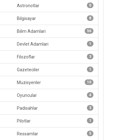
Astronotlar
0
Bilgisayar
8
Bilim Adamlari
56
Devlet Adamlari
1
Filozoflar
3
Gazeteciler
1
Muzisyenler
10
Oyuncular
4
Padisahlar
3
Pilotlar
1
Ressamlar
5