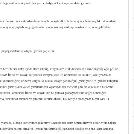
 kulağına üfürülerek yazdırılan yazıları belge ve kanıt saymak elden gelmez.
bunun olmasını olanaklı kılan durumu ve bu olayda etkisi bulunmuş olanların karşılıklı durumlarını
en olaylarla, şüpheli ve gölgede kalmış -ama çok söylenilmiş- olayları özlerini ve geldikleri
propagandaların işlediğini gözden geçirelim:
n hepsi birkaç hafta içinde elden çıkmış, milyonlarca Türk düşmanların eline düşmüş veya pek acı
ırada İttihat ve Terakki bir yandan savaştan yana kışkırtmalarda bulunurken, öbür yandan da
ı (hazırladığını) ve düzenlediğini ve bunun savaşta görüleceğini gerek gazeteleri gerekse kulüpleri
hini yazmış olan askerî yazarlarımızın yayımladıkları eserlerde görülür ve bunların bir özetini
 bulunan komutanlar İttihat ve Terakki’nin bu yoldaki propagandasının doğru olmadığını
sal) bakımdan sarsmak ve güvenini kırmak olurdu. Dolayısıyla propaganda hiçbir karşılık
 yüzyılda, o dalga üzerlerinden çekilmeye koyulduktan sonra hemen biteviye birbirleriyle boğuşa
n olayların en çok İttihat ve Terakki’nin idaresizliği yüzünden olduğu; ve o ana kadar Osmanlı