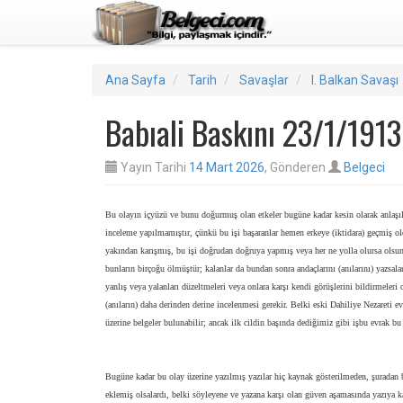
Ana Sayfa
Tarih
Savaşlar
I. Balkan Savaşı
Babıali Baskını 23/1/1913
Yayın Tarihi
14 Mart 2026
, Gönderen
Belgeci
Bu olayın içyüzü ve bunu doğurmuş olan etkeler bugüne kadar kesin olarak anlaşılm
inceleme yapılmamıştır, çünkü bu işi başaranlar hemen erkeye (iktidara) geçmiş old
yakından karışmış, bu işi doğrudan doğruya yapmış veya her ne yolla olursa olsun 
bunların birçoğu ölmüştür; kalanlar da bundan sonra andaçlarını (anılarını) yazsalar
yanlış veya yalanları düzeltmeleri veya onlara karşı kendi görüşlerini bildirmeleri 
(anıların) daha derinden derine incelenmesi gerekir. Belki eski Dahiliye Nezareti e
üzerine belgeler bulunabilir; ancak ilk cildin başında dediğimiz gibi işbu evrak bu 
Bugüne kadar bu olay üzerine yazılmış yazılar hiç kaynak gösterilmeden, şuradan 
eklemiş olsalardı, belki söyleyene ve yazana karşı olan güven aşamasında yazıya kar