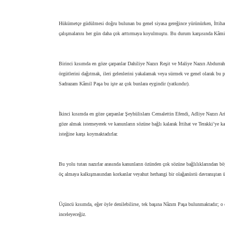
Hükümetçe güdülmesi doğru bulunan bu genel siyasa gereğince yürünürken, İttihat 
çalışmalarını her gün daha çok arttırmaya koyulmuştu. Bu durum karşısında Kâmil
Birinci kısımda en göze çarpanlar Dahiliye Nazırı Reşit ve Maliye Nazırı Abdurrah
örgütlerini dağıtmak, ileri gelenlerini yakalamak veya sürmek ve genel olarak bu
Sadrazam Kâmil Paşa bu işte az çok bunlara eygindir (yatkındır).
İkinci kısımda en göze çarpanlar Şeyhülislam Cemalettin Efendi, Adliye Nazırı A
göze almak istemeyerek ve kanunların sözüne bağlı kalarak İttihat ve Terakki’ye k
isteğine karşı koymaktadırlar.
Bu yolu tutan nazırlar arasında kanunların özünden çok sözüne bağlılıklarından böy
öç almaya kalkışmasından korkanlar veyahut herhangi bir olağanüstü davranıştan ü
Üçüncü kısımda, eğer öyle denilebilirse, tek başına Nâzım Paşa bulunmaktadır; o 
inceleyeceğiz.