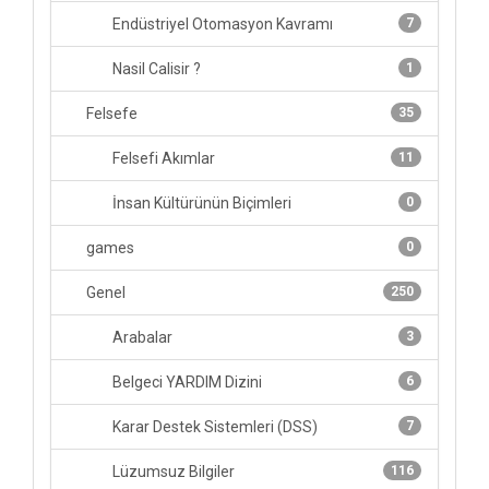
Endüstriyel Otomasyon Kavramı
7
Nasil Calisir ?
1
Felsefe
35
Felsefi Akımlar
11
İnsan Kültürünün Biçimleri
0
games
0
Genel
250
Arabalar
3
Belgeci YARDIM Dizini
6
Karar Destek Sistemleri (DSS)
7
Lüzumsuz Bilgiler
116