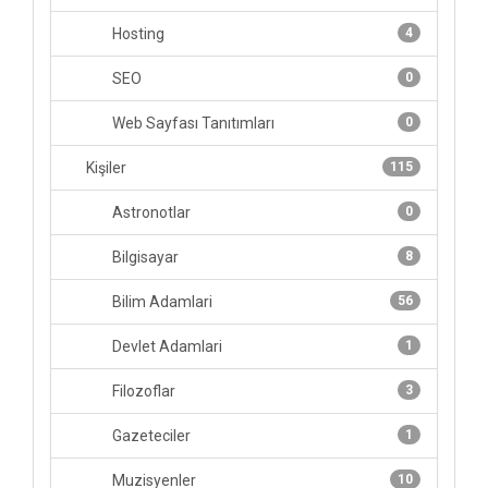
Hosting
4
SEO
0
Web Sayfası Tanıtımları
0
Kişiler
115
Astronotlar
0
Bilgisayar
8
Bilim Adamlari
56
Devlet Adamlari
1
Filozoflar
3
Gazeteciler
1
Muzisyenler
10