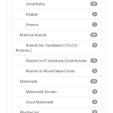
Genel Kültür
25
Kitaplar
1
Sinema
1
M.Kemal Atatürk
59
Atatürk'ten Yazdıklarım [ Prof.Dr.
9
Afetinan ]
Atatürk'ün El Yazılarıyla Çeşitli Konular
15
Atatürk'ün Muvaffakiyet Sırları
6
Matematik
10
Matematik Sorulari
6
Soyut Matematik
0
Mostbet dol
0