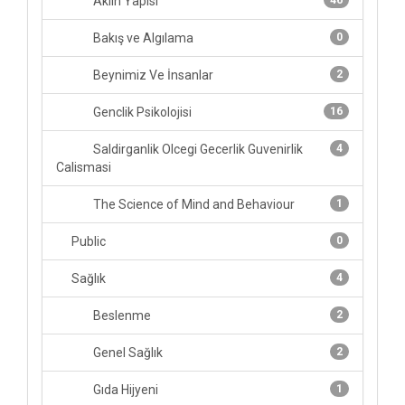
Aklın Yapısı
46
Bakış ve Algılama
0
Beynimiz Ve İnsanlar
2
Genclik Psikolojisi
16
Saldirganlik Olcegi Gecerlik Guvenirlik
4
Calismasi
The Science of Mind and Behaviour
1
Public
0
Sağlık
4
Beslenme
2
Genel Sağlık
2
Gıda Hijyeni
1