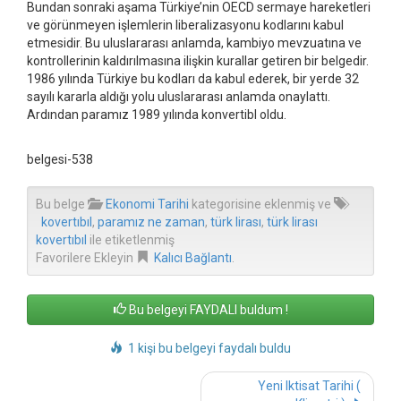
Bundan sonraki aşama Türkiye’nin OECD sermaye hareketleri
ve görünmeyen işlemlerin liberalizasyonu kodlarını kabul
etmesidir. Bu uluslararası anlamda, kambiyo mevzuatına ve
kontrollerinin kaldırılmasına ilişkin kurallar getiren bir belgedir.
1986 yılında Türkiye bu kodları da kabul ederek, bir yerde 32
sayılı kararla aldığı yolu uluslararası anlamda onaylattı.
Ardından paramız 1989 yılında konvertibl oldu.
belgesi-538
Bu belge
Ekonomi Tarihi
kategorisine eklenmiş ve
kovertıbıl
,
paramız ne zaman
,
türk lirası
,
türk lirası
kovertıbıl
ile etiketlenmiş
Favorilere Ekleyin
Kalıcı Bağlantı
.
Bu belgeyi FAYDALI buldum !
1 kişi bu belgeyi faydalı buldu
Post
Yeni Iktisat Tarihi (
navigation