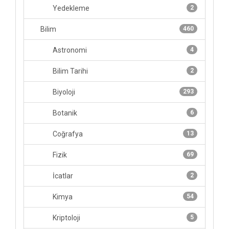
Yedekleme
2
Bilim
460
Astronomi
4
Bilim Tarihi
2
Biyoloji
293
Botanik
6
Coğrafya
13
Fizik
69
İcatlar
2
Kimya
54
Kriptoloji
5