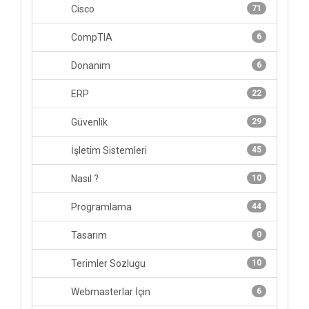
Cisco
71
CompTIA
6
Donanım
6
ERP
22
Güvenlik
29
İşletim Sistemleri
45
Nasıl ?
10
Programlama
44
Tasarım
0
Terimler Sozlugu
10
Webmasterlar İçin
6