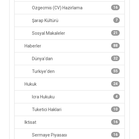
Ozgecmis (CV) Hazirlama
16
Şarap Kültürü
7
Sosyal Makaleler
21
Haberler
88
Dünya'dan
32
Turkiye'den
55
Hukuk
24
Icra Hukuku
4
Tuketici Haklari
10
Iktisat
16
Sermaye Piyasası
16