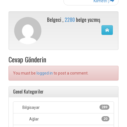
Klimetri )
Belgeci ,
2280
belge yazmış
Cevap Gönderin
You must be
logged in
to post a comment.
Genel Kategoriler
Bilgisayar
289
Ağlar
20