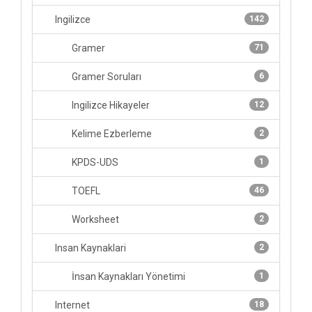
Ingilizce
142
Gramer
71
Gramer Soruları
6
Ingilizce Hikayeler
12
Kelime Ezberleme
2
KPDS-UDS
1
TOEFL
46
Worksheet
2
Insan Kaynaklari
2
İnsan Kaynakları Yönetimi
1
Internet
18