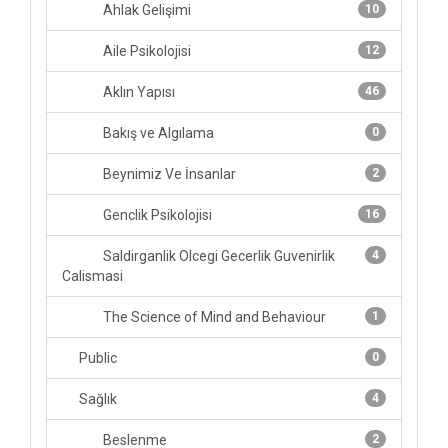
Ahlak Gelişimi
10
Aile Psikolojisi
12
Aklın Yapısı
46
Bakış ve Algılama
0
Beynimiz Ve İnsanlar
2
Genclik Psikolojisi
16
Saldirganlik Olcegi Gecerlik Guvenirlik
4
Calismasi
The Science of Mind and Behaviour
1
Public
0
Sağlık
4
Beslenme
2