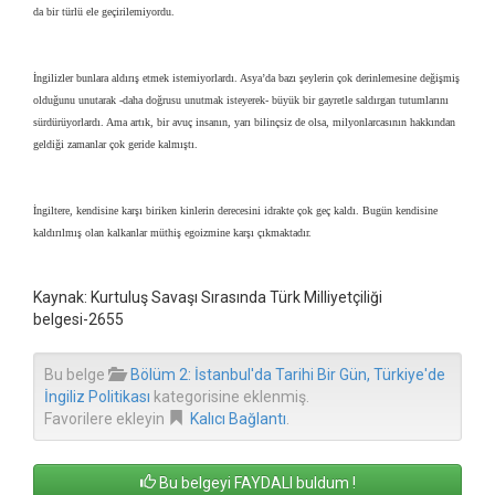
da bir türlü ele geçirilemiyordu.
İngilizler bunlara aldırış etmek istemiyorlardı. Asya’da bazı şeylerin çok derinlemesine değişmiş
olduğunu unutarak -daha doğrusu unutmak isteyerek- büyük bir gayretle saldırgan tutumlarını
sürdürüyorlardı. Ama artık, bir avuç insanın, yarı bilinçsiz de olsa, milyonlarcasının hakkından
geldiği zamanlar çok geride kalmıştı.
İngiltere, kendisine karşı biriken kinlerin derecesini idrakte çok geç kaldı. Bugün kendisine
kaldırılmış olan kalkanlar müthiş egoizmine karşı çıkmaktadır.
Kaynak: Kurtuluş Savaşı Sırasında Türk Milliyetçiliği
belgesi-2655
Bu belge
Bölüm 2: İstanbul'da Tarihi Bir Gün, Türkiye'de
İngiliz Politikası
kategorisine eklenmiş.
Favorilere ekleyin
Kalıcı Bağlantı
.
Bu belgeyi FAYDALI buldum !