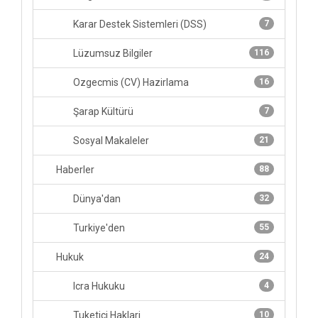
Karar Destek Sistemleri (DSS)
7
Lüzumsuz Bilgiler
116
Ozgecmis (CV) Hazirlama
16
Şarap Kültürü
7
Sosyal Makaleler
21
Haberler
88
Dünya'dan
32
Turkiye'den
55
Hukuk
24
Icra Hukuku
4
Tuketici Haklari
10