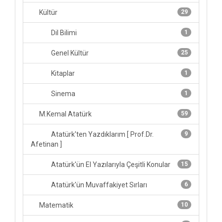
Kültür
29
Dil Bilimi
1
Genel Kültür
25
Kitaplar
1
Sinema
1
M.Kemal Atatürk
59
Atatürk'ten Yazdıklarım [ Prof.Dr.
9
Afetinan ]
Atatürk'ün El Yazılarıyla Çeşitli Konular
15
Atatürk'ün Muvaffakiyet Sırları
6
Matematik
10