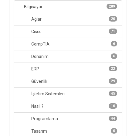
Bilgisayar
289
Ağlar
20
Cisco
71
CompTIA
6
Donanım
6
ERP
22
Güvenlik
29
İşletim Sistemleri
45
Nasıl ?
10
Programlama
44
Tasarım
0