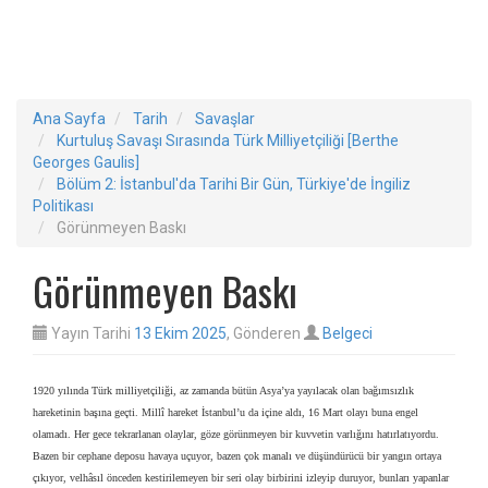
Ana Sayfa
Tarih
Savaşlar
Kurtuluş Savaşı Sırasında Türk Milliyetçiliği [Berthe
Georges Gaulis]
Bölüm 2: İstanbul'da Tarihi Bir Gün, Türkiye'de İngiliz
Politikası
Görünmeyen Baskı
Görünmeyen Baskı
Yayın Tarihi
13 Ekim 2025
, Gönderen
Belgeci
1920 yılında Türk milliyetçiliği, az zamanda bütün Asya’ya yayılacak olan bağımsızlık
hareketinin başına geçti. Millî hareket İstanbul’u da içine aldı, 16 Mart olayı buna engel
olamadı. Her gece tekrarlanan olaylar, göze görünmeyen bir kuvvetin varlığını hatırlatıyordu.
Bazen bir cephane deposu havaya uçuyor, bazen çok manalı ve düşündürücü bir yangın ortaya
çıkıyor, velhâsıl önceden kestirilemeyen bir seri olay birbirini izleyip duruyor, bunları yapanlar