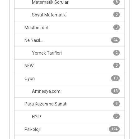
Matematik Sorulari
6
Soyut Matematik
0
Mostbet dol
0
Ne Nasıl...
24
Yemek Tarifleri
2
NEW
0
Oyun
13
Amnesya.com
13
Para Kazanma Sanatı
5
HYIP
5
Psikoloji
124