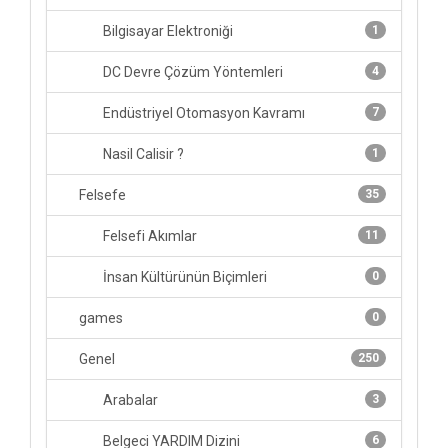
Bilgisayar Elektroniği
1
DC Devre Çözüm Yöntemleri
4
Endüstriyel Otomasyon Kavramı
7
Nasil Calisir ?
1
Felsefe
35
Felsefi Akımlar
11
İnsan Kültürünün Biçimleri
0
games
0
Genel
250
Arabalar
3
Belgeci YARDIM Dizini
6