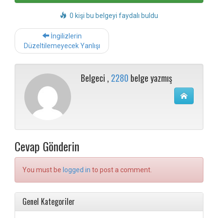
0 kişi bu belgeyi faydalı buldu
Post
İngilizlerin
navigation
Düzeltilemeyecek Yanlışı
Belgeci ,
2280
belge yazmış
Cevap Gönderin
You must be
logged in
to post a comment.
Genel Kategoriler