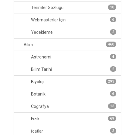
Terimler Sozlugu
10
Webmasterlar İçin
6
Yedekleme
2
Bilim
460
Astronomi
4
Bilim Tarihi
2
Biyoloji
293
Botanik
6
Coğrafya
13
Fizik
69
İcatlar
2