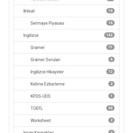
Iktisat
16
Sermaye Piyasası
16
Ingilizce
142
Gramer
71
Gramer Soruları
6
Ingilizce Hikayeler
12
Kelime Ezberleme
2
KPDS-UDS
1
TOEFL
46
Worksheet
2
Insan Kaynaklari
2