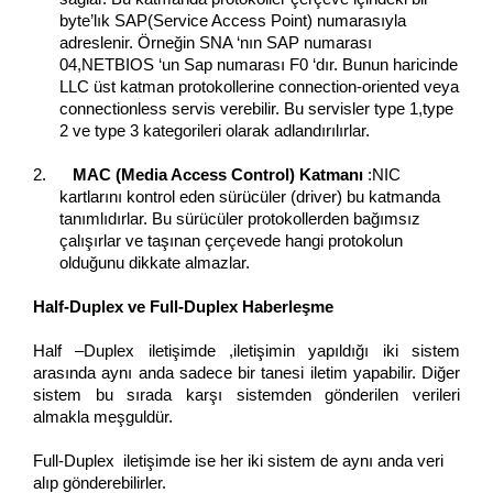
byte’lık SAP(Service Access Point) numarasıyla
adreslenir. Örneğin SNA ‘nın SAP numarası
04,NETBIOS ‘un Sap numarası F0 ‘dır. Bunun haricinde
LLC üst katman protokollerine connection-oriented veya
connectionless servis verebilir. Bu servisler type 1,type
2 ve type 3 kategorileri olarak adlandırılırlar.
2.
MAC (Media Access Control) Katmanı
:NIC
kartlarını kontrol
eden
sürücüler (driver) bu katmanda
tanımlıdırlar. Bu sürücüler protokollerden bağımsız
çalışırlar ve taşınan çerçevede hangi protokolun
olduğunu dikkate almazlar.
Half-Duplex ve Full-Duplex Haberleşme
Half –Duplex iletişimde ,iletişimin yapıldığı iki sistem
arasında aynı anda sadece bir tanesi iletim yapabilir. Diğer
sistem bu sırada karşı sistemden gönderilen verileri
almakla meşguldür.
Full-Duplex
iletişimde ise her iki sistem de aynı anda veri
alıp gönderebilirler.