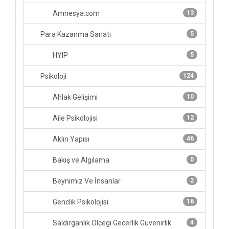
Amnesya.com
13
Para Kazanma Sanatı
5
HYIP
5
Psikoloji
124
Ahlak Gelişimi
10
Aile Psikolojisi
12
Aklın Yapısı
46
Bakış ve Algılama
0
Beynimiz Ve İnsanlar
2
Genclik Psikolojisi
16
Saldirganlik Olcegi Gecerlik Guvenirlik
4