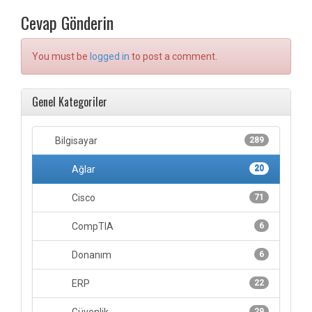
Cevap Gönderin
You must be
logged in
to post a comment.
Genel Kategoriler
Bilgisayar
289
Ağlar
20
Cisco
71
CompTIA
6
Donanım
6
ERP
22
29