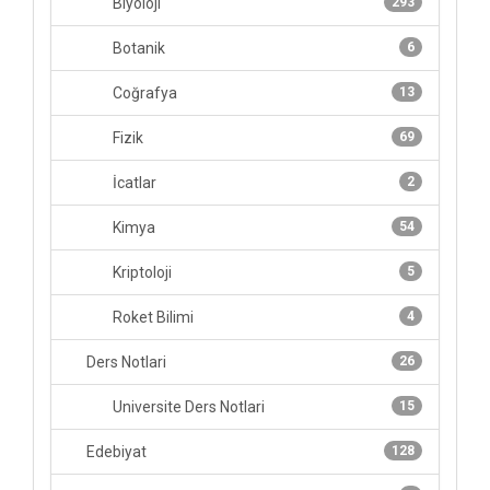
Biyoloji
293
Botanik
6
Coğrafya
13
Fizik
69
İcatlar
2
Kimya
54
Kriptoloji
5
Roket Bilimi
4
Ders Notlari
26
Universite Ders Notlari
15
Edebiyat
128