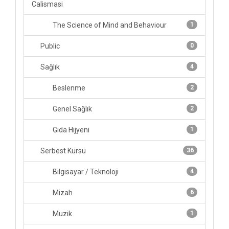
Calismasi
The Science of Mind and Behaviour
1
Public
0
Sağlık
4
Beslenme
2
Genel Sağlık
2
Gıda Hijyeni
1
Serbest Kürsü
36
Bilgisayar / Teknoloji
4
Mizah
6
Muzik
1