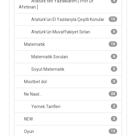
Atatürk'ten Yazdıklarım [ Prof.Dr.
9
Afetinan ]
Atatürk'ün El Yazılarıyla Çeşitli Konular
15
Atatürk'ün Muvaffakiyet Sırları
6
Matematik
10
Matematik Sorulari
6
Soyut Matematik
0
Mostbet dol
0
Ne Nasıl...
24
Yemek Tarifleri
2
NEW
0
Oyun
13