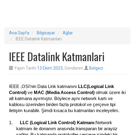
Ana Sayfa
Bilgisayar
Ağlar
IEEE Datalink Katmanlari
IEEE Datalink Katmanlari
Yayın Tarihi
13 Ekim 2023
, Gönderen
Belgeci
IEEE ,OSI’nin Data Link katmanını
LLC(Logical Link
Control)
ve
MAC (Media Access Control)
olmak üzere iki
alt katmana ayırmıştır. Böylece aynı network kartı ve
kablosu üzerinden birden fazla protokol ve çerçeve tipi
iletişim kurabilir. Şimdi kısaca bu katmanları inceleyelim.
1.
LLC (Logical Link Control) Katmanı
:Network
katmanı ile donanım arasında transparan bir arayüz
sağlar. Bu katmanda protokoller çerçeve içindeki bir