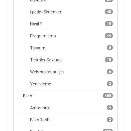
Güvenlik
İşletim Sistemleri
45
Nasıl ?
10
Programlama
44
Tasarım
0
Terimler Sozlugu
10
Webmasterlar İçin
6
Yedekleme
2
Bilim
460
Astronomi
4
Bilim Tarihi
2