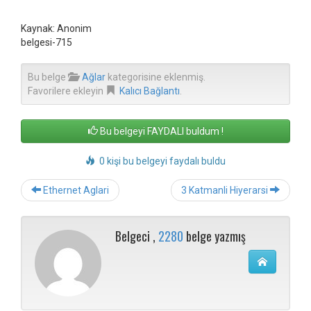
Kaynak: Anonim
belgesi-715
Bu belge
Ağlar
kategorisine eklenmiş.
Favorilere ekleyin
Kalıcı Bağlantı
.
Bu belgeyi FAYDALI buldum !
0 kişi bu belgeyi faydalı buldu
Post
Ethernet Aglari
3 Katmanli Hiyerarsi
navigation
Belgeci ,
2280
belge yazmış