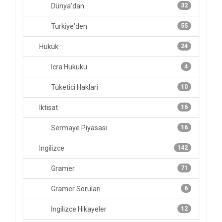
Dünya'dan
32
Turkiye'den
55
Hukuk
24
Icra Hukuku
4
Tuketici Haklari
10
Iktisat
16
Sermaye Piyasası
16
Ingilizce
142
Gramer
71
Gramer Soruları
6
Ingilizce Hikayeler
12