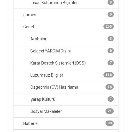
İnsan Kültürünün Biçimleri
0
games
0
Genel
250
Arabalar
3
Belgeci YARDIM Dizini
6
Karar Destek Sistemleri (DSS)
7
Lüzumsuz Bilgiler
116
Ozgecmis (CV) Hazirlama
16
Şarap Kültürü
7
Sosyal Makaleler
21
Haberler
88